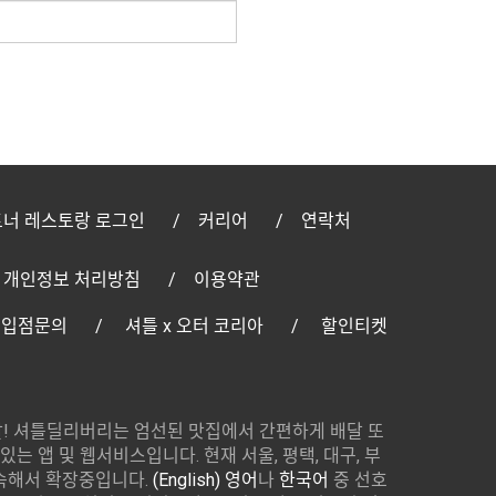
너 레스토랑 로그인
커리어
연락처
개인정보 처리방침
이용약관
 입점문의
셔틀 x 오터 코리아
할인티켓
! 셔틀딜리버리는 엄선된 맛집에서 간편하게 배달 또
있는 앱 및 웹서비스입니다. 현재 서울, 평택, 대구, 부
속해서 확장중입니다.
(English) 영어
나
한국어
중 선호