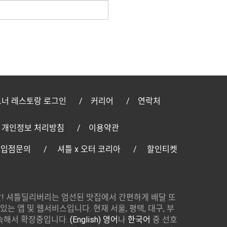
너 레스토랑 로그인
커리어
연락처
개인정보 처리방침
이용약관
 입점문의
셔틀 x 오터 코리아
할인티켓
! 셔틀딜리버리는 엄선된 맛집에서 간편하게 배달 또
있는 앱 및 웹서비스입니다. 현재 서울, 평택, 대구, 부
속해서 확장중입니다.
(English) 영어
나
한국어
중 선호