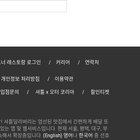
너 레스토랑 로그인
커리어
연락처
개인정보 처리방침
이용약관
 입점문의
셔틀 x 오터 코리아
할인티켓
! 셔틀딜리버리는 엄선된 맛집에서 간편하게 배달 또
있는 앱 및 웹서비스입니다. 현재 서울, 평택, 대구, 부
속해서 확장중입니다.
(English) 영어
나
한국어
중 선호