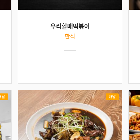
우리할매떡볶이
한식
배달
배달