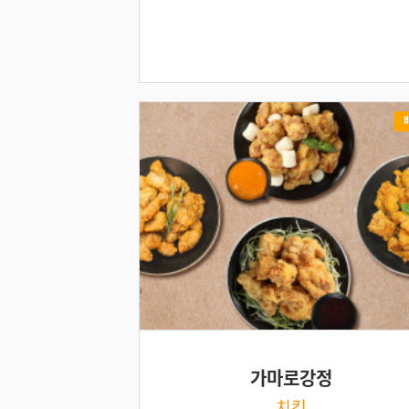
가마로강정
치킨