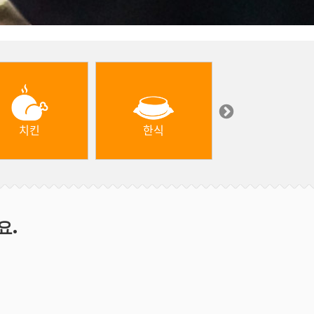
치킨
한식
중동 & 터키
요.