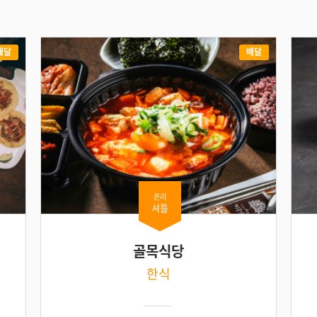
배달
배달
온리
셔틀
골목식당
한식