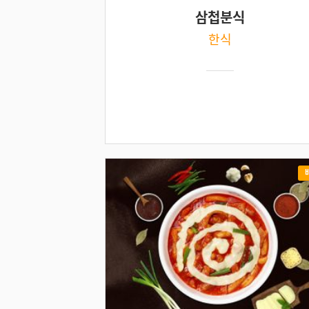
삼첩분식
한식