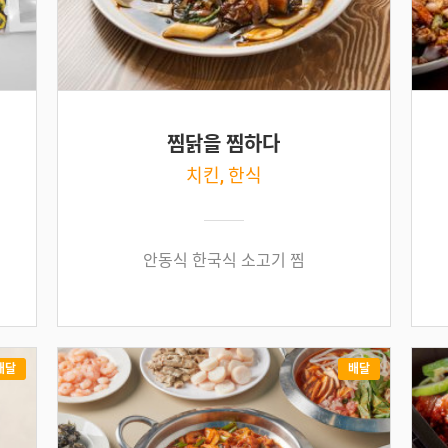
찜닭을 찜하다
치킨, 한식
안동식 한국식 소고기 찜
배달
배달