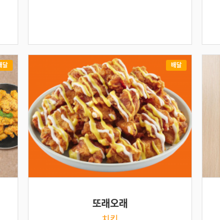
배달
배달
또래오래
치킨