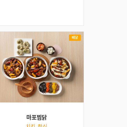
배달
마포찜닭
치킨, 한식