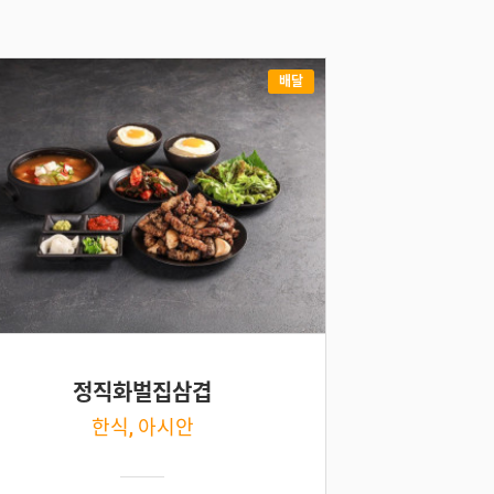
배달
정직화벌집삼겹
한식, 아시안