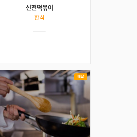
신전떡볶이
한식
배달