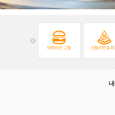
아메리칸 그릴
이탈리안 & 
내