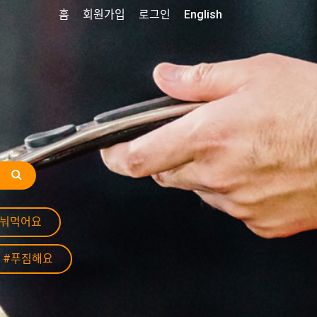
홈
회원가입
로그인
English
나눠먹어요
#푸짐해요