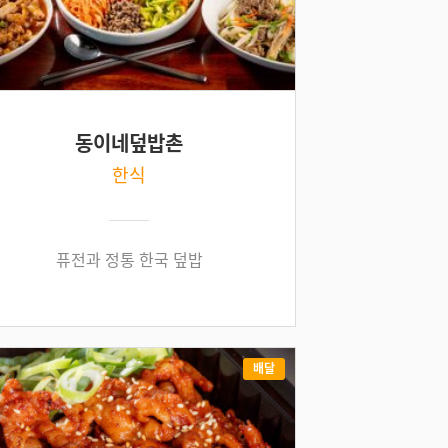
동이네덮밥촌
한식
퓨전과 정통 한국 덮밥
배달