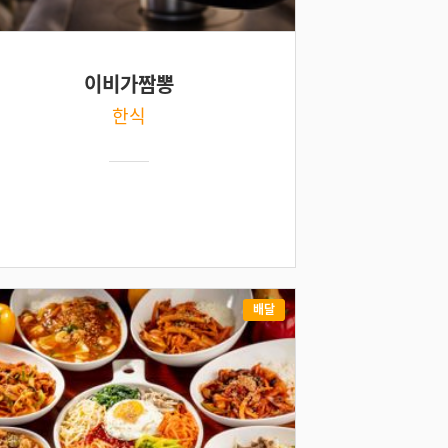
이비가짬뽕
한식
배달