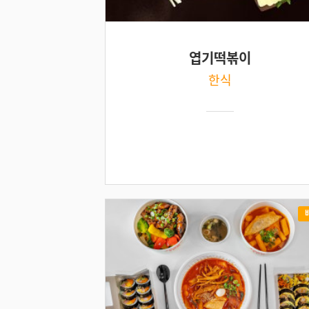
엽기떡볶이
한식