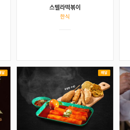
스텔라떡볶이
한식
배달
배달