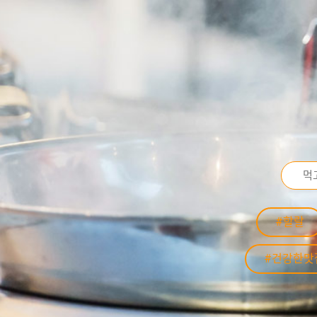
#할랄
#건강한맛