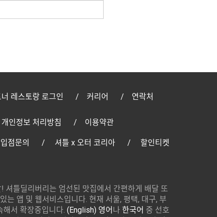
너 레스토랑 로그인
커리어
연락처
개인정보 처리방침
이용약관
 입점문의
셔틀 x 오터 코리아
할인티켓
! 셔틀딜리버리는 엄선된 맛집에서 간편하게 배달 또
있는 앱 및 웹서비스입니다. 현재 서울, 평택, 대구, 부
속해서 확장중입니다.
(English) 영어
나
한국어
중 선호