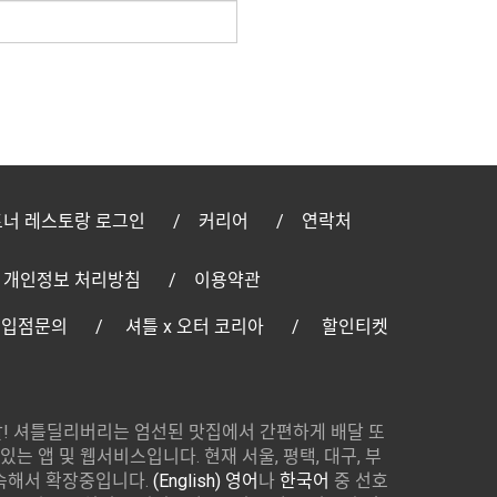
너 레스토랑 로그인
커리어
연락처
개인정보 처리방침
이용약관
 입점문의
셔틀 x 오터 코리아
할인티켓
! 셔틀딜리버리는 엄선된 맛집에서 간편하게 배달 또
있는 앱 및 웹서비스입니다. 현재 서울, 평택, 대구, 부
속해서 확장중입니다.
(English) 영어
나
한국어
중 선호