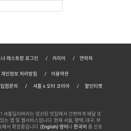
너 레스토랑 로그인
커리어
연락처
개인정보 처리방침
이용약관
 입점문의
셔틀 x 오터 코리아
할인티켓
! 셔틀딜리버리는 엄선된 맛집에서 간편하게 배달 또
있는 앱 및 웹서비스입니다. 현재 서울, 평택, 대구, 부
속해서 확장중입니다.
(English) 영어
나
한국어
중 선호