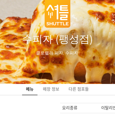
수피자 (팽성점)
클로렐라 피자, 수피자!
메뉴
매장 정보
다른 점포들
요리종류
이탈리안