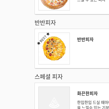
반반피자
BEST
반반피자
스페셜 피자
화끈한피자
한입한입 드실 때마
을 느낄수 있는 기분