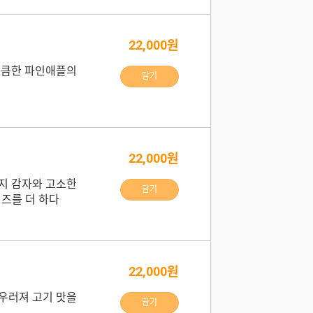
22,000원
상큼한 파인애플의
담기
22,000원
지 감자와 고소한
담기
치즈를 더 하다
22,000원
우러져 고기 맛을
담기