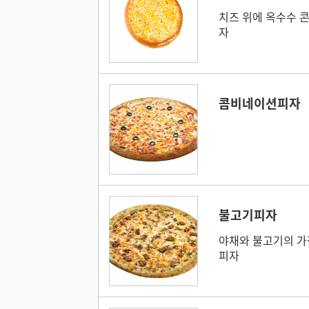
치즈 위에 옥수수 콘
자
콤비네이션피자
불고기피자
야채와 불고기의 가
피자