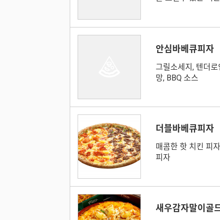
안심바베큐피자
그릴소세지, 텐더로인
망, BBQ 소스
더블바베큐피자
매콤한 핫 치킨 피
피자
새우감자말이골