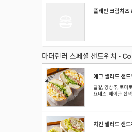
플레인 크림치즈 &
마더린러 스페셜 샌드위치 - Co
BEST
에그 샐러드 샌
달걀, 양상추, 토마토
요네즈, 베이글 선
치킨 샐러드 샌