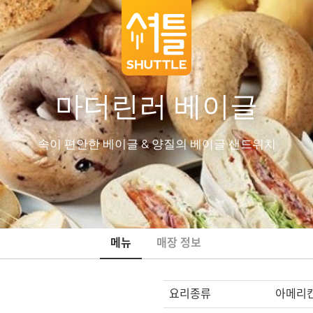
마더린러 베이글
속이 편안한 베이글 & 양질의 베이글 샌드위치
메뉴
매장 정보
요리종류
아메리칸