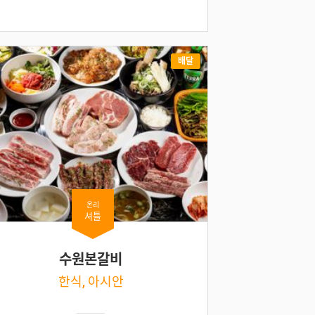
배달
온리
셔틀
수원본갈비
한식, 아시안