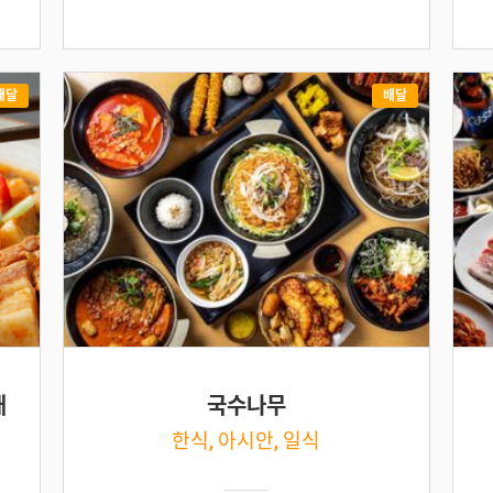
배달
배달
개
국수나무
한식, 아시안, 일식