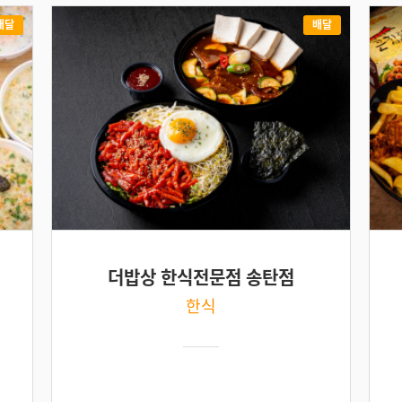
배달
배달
더밥상 한식전문점 송탄점
한식