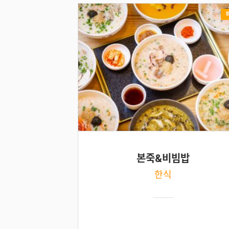
본죽&비빔밥
한식