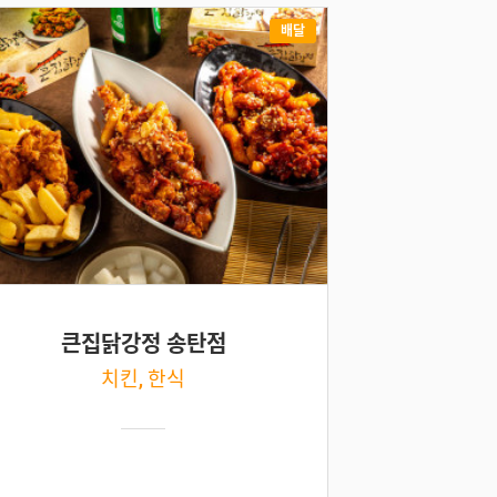
배달
큰집닭강정 송탄점
치킨, 한식