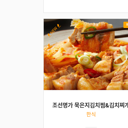
NEW
조선명가 묵은지김치찜&김치찌
한식