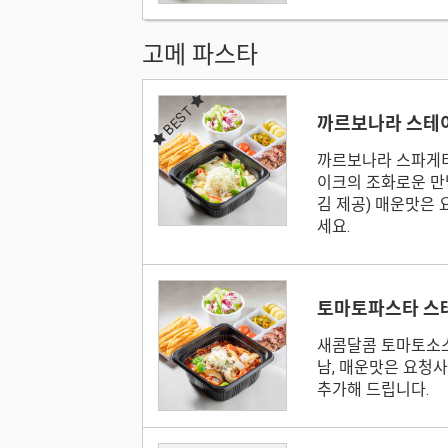
고메 파스타
BEST
까르보나라 스테
까르보나라 스파게
이크의 조화로운 만남
김 제공) 매운맛은
세요.
토마토파스타 스
새콤달콤 토마토소
남, 매운맛은 요청
추가해 드립니다.