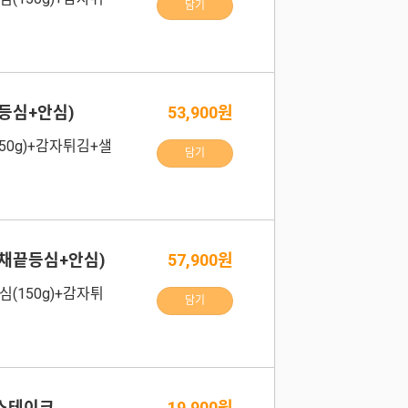
담기
(등심+안심)
53,900원
150g)+감자튀김+샐
담기
(채끝등심+안심)
57,900원
심(150g)+감자튀
담기
스테이크
19,900원