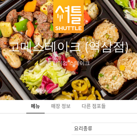
고메스테이크 (역삼점)
프리미엄 스테이크
메뉴
매장 정보
다른 점포들
요리종류