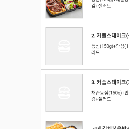
김+샐러드
2. 커플스테이크
등심(150g)+안심(
러드
3. 커플스테이크
채끝등심(150g)+안
김+샐러드
고메 김치볶음밥