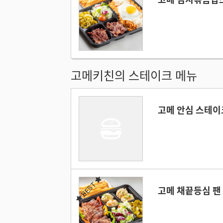
고메키친의 스테이크 메뉴
고메 안심 스테이
BEST
고메 채끝등심 팬