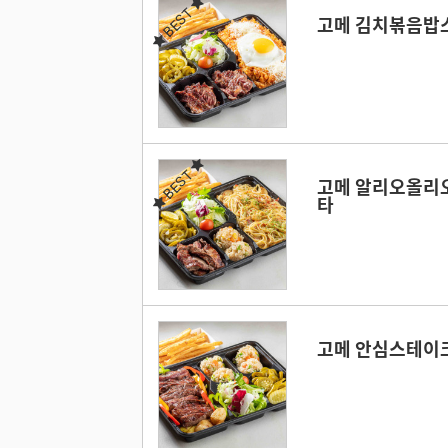
BEST
고메 김치볶음밥
BEST
고메 알리오올리
타
고메 안심스테이