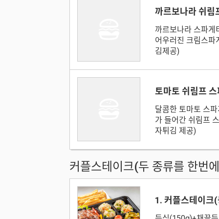
까르보나라 쉬림
까르보나라 스파게
어우러진 크림스파
김제공)
토마토 쉬림프 
달콤한 토마토 스파
가 들어간 쉬림프 
자튀김 제공)
커플스테이크(두 종류를 한번에
1. 커플스테이크
등심(150g)+채끝등