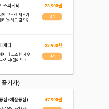
프 스파게티
23,900원
티에 고소한 새우가
담기
게티(샐러드 감자튀
스파게티
23,900원
게티에 고소한 새우
담기
스파게티(샐러드 감
 즐기자)
(등심+채끝등심)
47,900원
심(150g)+감자튀