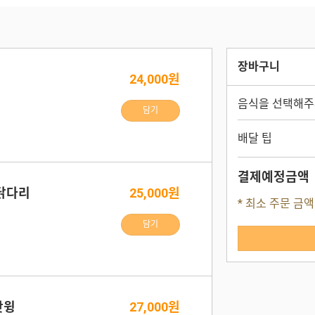
장바구니
24,000원
음식을 선택해주
담기
배달 팁
결제예정금액
닭다리
25,000원
* 최소 주문 금액
담기
핫윙
27,000원