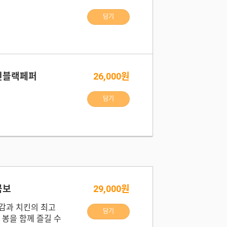
담기
킨블랙페퍼
26,000원
담기
콤보
29,000원
감과 치킨의 최고
담기
 봉을 함께 즐길 수