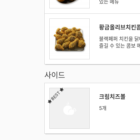
있는 메뉴
황금올리브치킨콤
블랙페퍼 치킨을 닭
즐길 수 있는 콤보 
사이드
BEST
크림치즈볼
5개