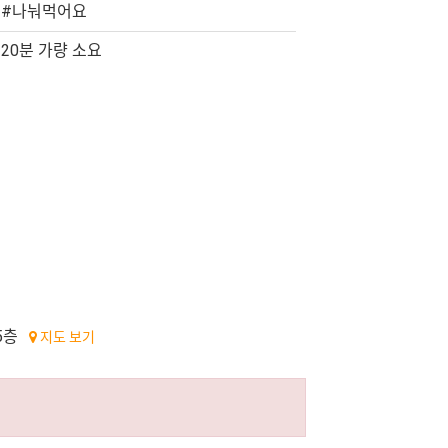
#나눠먹어요
20분 가량 소요
5층
지도 보기