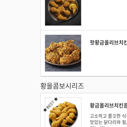
핫황금올리브치
황올콤보시리즈
BEST
황금올리브치킨
고소하고 쫄깃한 식
맛있는 닭다리와 윙,