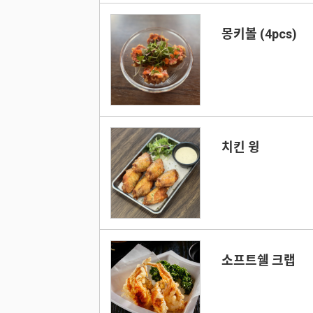
몽키볼 (4pcs)
치킨 윙
소프트쉘 크랩