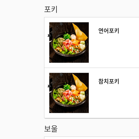
포키
BEST
연어포키
BEST
참치포키
보울