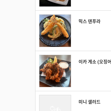
믹스 덴푸라
이카 게소 (오징어
미니 샐러드