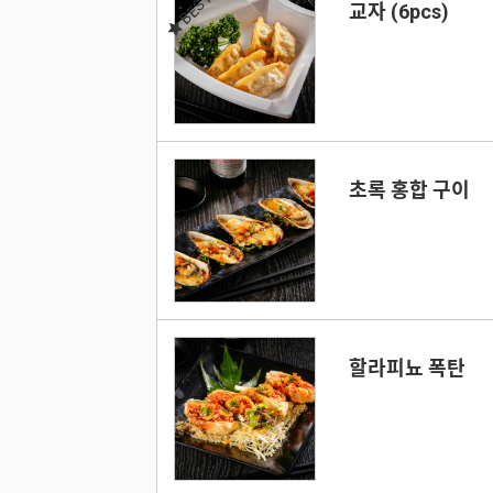
BEST
교자 (6pcs)
초록 홍합 구이
할라피뇨 폭탄