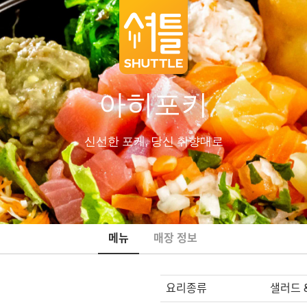
아히포키
신선한 포케, 당신 취향대로
메뉴
매장 정보
요리종류
샐러드 