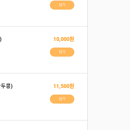
담기
)
10,000원
담기
완두콩)
11,500원
담기