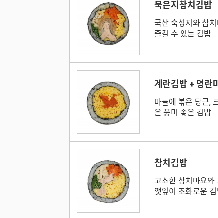
묵은지참치김밥
국산 숙성지와 참치
즐길 수 있는 김밥
계란김밥 + 명란
마늘에 볶은 당근, 
은 풍미 좋은 김밥
참치김밥
고소한 참치마요와
깻잎이 조화로운 김