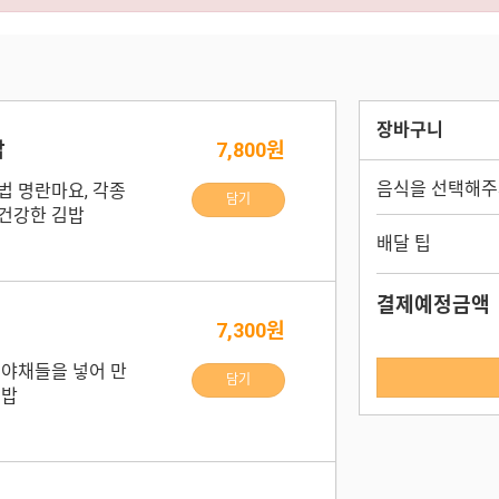
장바구니
밥
7,800원
음식을 선택해주
법 명란마요, 각종
담기
건강한 김밥
배달 팁
결제예정금액
7,300원
 야채들을 넣어 만
담기
김밥