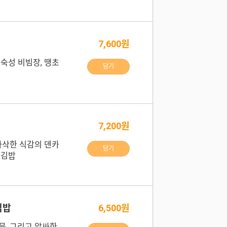
7,600원
숙성 비빔장, 땡초
담기
밥
7,200원
바삭한 식감의 덴카
담기
 김밥
김밥
6,500원
묵, 그리고 알싸한