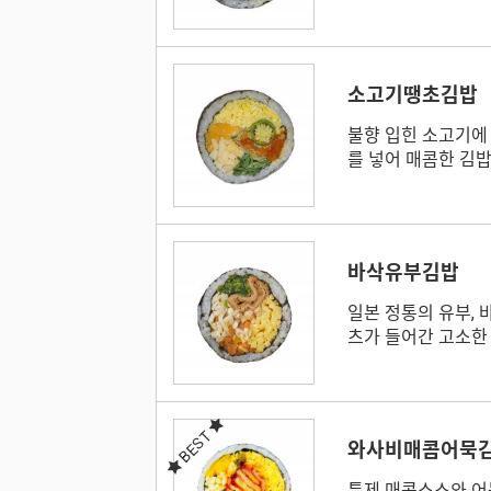
소고기땡초김밥
불향 입힌 소고기에 
를 넣어 매콤한 김
바삭유부김밥
일본 정통의 유부, 
츠가 들어간 고소한
BEST
와사비매콤어묵
특제 매콤소스와 어