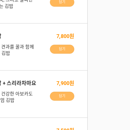
담기
는 김밥
밥
7,800원
 견과를 꿀과 함께
담기
 김밥
 + 스리라차마요
7,900원
, 건강한 아보카도
담기
미엄 김밥