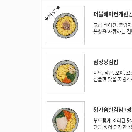
BEST
더블베이컨계란
고급 베이컨, 크림
불향을 자랑하는 김
삼청당김밥
지단, 당근, 오이, 
심플한 맛을 자랑하
닭가슴살김밥+청
부드럽게 조리된 닭
단을 넣어 건강한 