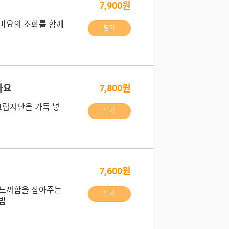
7,900원
마요의 조화를 함께
담기
마요
7,800원
크림지단을 가득 넣
담기
7,600원
 느끼함을 잡아주는
담기
밥