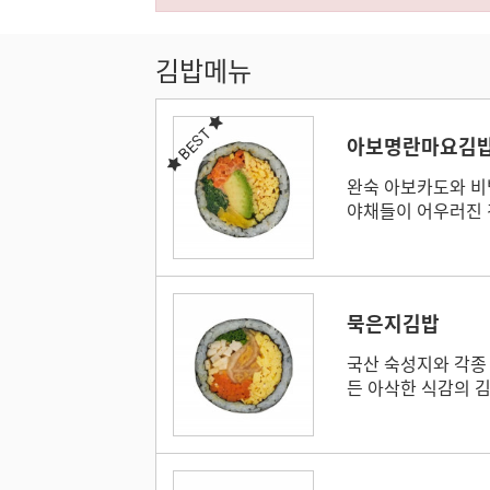
김밥메뉴
BEST
아보명란마요김
완숙 아보카도와 비
야채들이 어우러진 
묵은지김밥
국산 숙성지와 각종
든 아삭한 식감의 