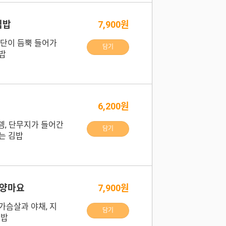
김밥
7,900원
지단이 듬뿍 들어가
담기
밥
6,200원
오뎅, 단무지가 들어간
담기
는 김밥
양마요
7,900원
가슴살과 야채, 지
담기
김밥