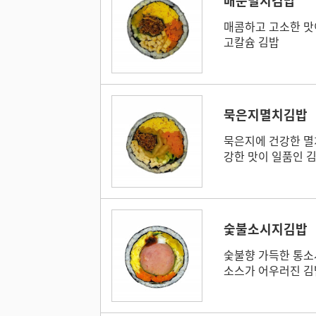
매운멸치김밥
매콤하고 고소한 맛
고칼슘 김밥
묵은지멸치김밥
묵은지에 건강한 멸
강한 맛이 일품인 
숯불소시지김밥
숯불향 가득한 통소
소스가 어우러진 김