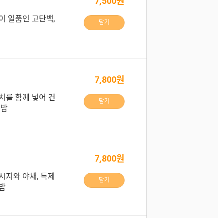
7,500원
이 일품인 고단백,
담기
7,800원
치를 함께 넣어 건
담기
김밥
7,800원
시지와 야채, 특제
담기
밥