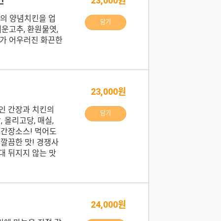
킨
23,000원
통의 양념치킨을 업
담기
매운고추, 환원물엿,
'가 어우러진 화끈한
23,000원
인 간장과 치킨의
담기
 올리고당, 매실,
 간장소스! 먹어도
 깔끔한 맛! 경쟁사
대 뒤지지 않는 맛
24,000원