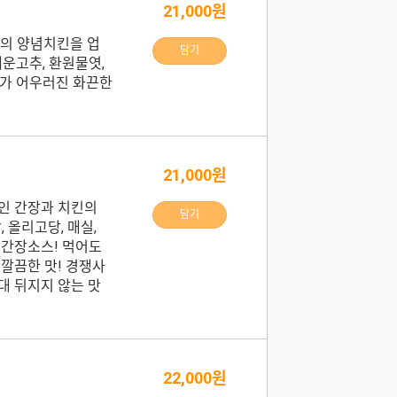
21,000원
통의 양념치킨을 업
담기
매운고추, 환원물엿,
'가 어우러진 화끈한
21,000원
인 간장과 치킨의
담기
 올리고당, 매실,
 간장소스! 먹어도
 깔끔한 맛! 경쟁사
대 뒤지지 않는 맛
22,000원