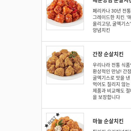
매운양념 순살치
페리카나 30년 전
그레이드한 치킨. '
올리고당, 굴엑기스
양념치킨
간장 순살치킨
우리나라 전통 식품
환상적인 만남! 간장,
굴엑기스로 맛을 낸
먹어도 질리지 않는
제품과 비교해도 절
을 보장합니다
BEST
마늘 순살치킨