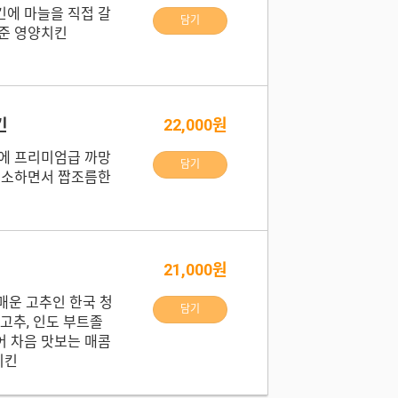
에 마늘을 직접 갈
담기
준 영양치킨
킨
22,000원
에 프리미엄급 까망
담기
고소하면서 짭조름한
21,000원
매운 고추인 한국 청
담기
고추, 인도 부트졸
 차음 맛보는 매콤
치킨