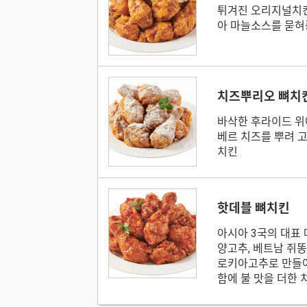
튀겨진 오리지널치킨
아 마늘소스를 묻혀
치즈뿌리오 뼈치
바삭한 후라이드 위
베르 치즈를 뿌려 
치킨
핫데블 뼈치킨
아시아 3국의 대표 
양고추, 베트남 쥐똥
로키아고추로 만들어
함에 불 맛을 더한 