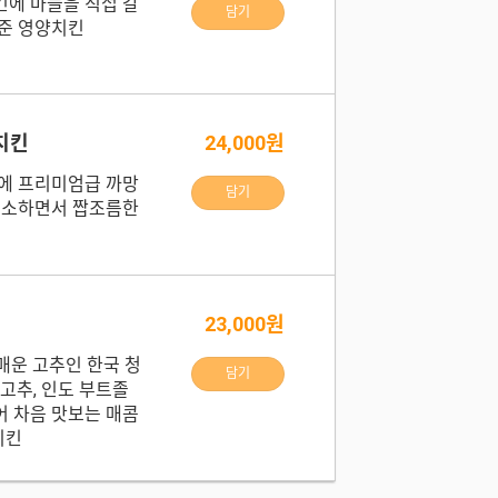
에 마늘을 직접 갈
담기
준 영양치킨
치킨
24,000원
에 프리미엄급 까망
담기
고소하면서 짭조름한
23,000원
매운 고추인 한국 청
담기
고추, 인도 부트졸
 차음 맛보는 매콤
치킨