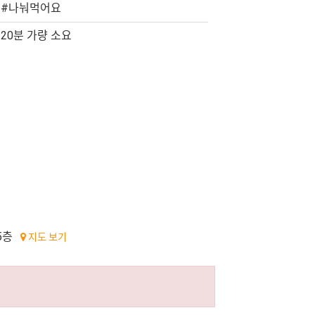
#나눠먹어요
20분 가량 소요
5층
지도 보기