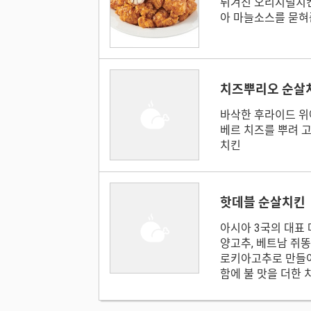
튀겨진 오리지널치킨
아 마늘소스를 묻혀
치즈뿌리오 순살
바삭한 후라이드 위
베르 치즈를 뿌려 
치킨
핫데블 순살치킨
아시아 3국의 대표 
양고추, 베트남 쥐똥
로키아고추로 만들어
함에 불 맛을 더한 