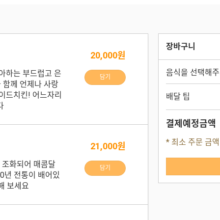
장바구니
20,000원
음식을 선택해주
아하는 부드럽고 은
담기
과 함께 언제나 사랑
이드치킨! 어느자리
배달 팁
다
결제예정금액
* 최소 주문 금액
21,000원
잘 조화되어 매콤달
담기
30년 전통이 배어있
인해 보세요