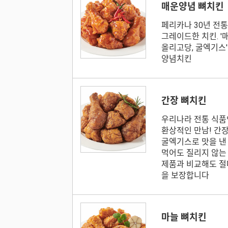
매운양념 뼈치킨
페리카나 30년 전
그레이드한 치킨. '
올리고당, 굴엑기스
양념치킨
간장 뼈치킨
우리나라 전통 식품
환상적인 만남! 간장,
굴엑기스로 맛을 낸
먹어도 질리지 않는
제품과 비교해도 절
을 보장합니다
마늘 뼈치킨