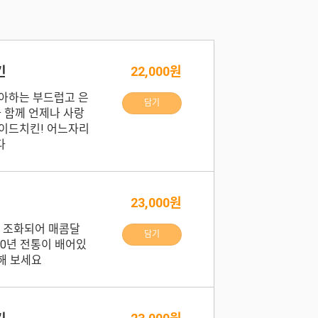
킨
22,000원
아하는 부드럽고 은
담기
과 함께 언제나 사랑
이드치킨! 어느자리
다
23,000원
잘 조화되어 매콤달
담기
30년 전통이 배어있
인해 보세요