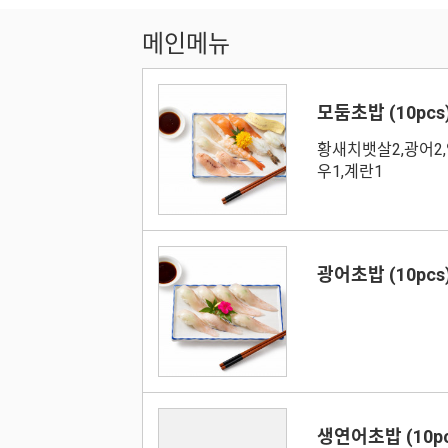
메인메뉴
모둠초밥 (10pcs
황새치뱃살2,광어2,
우1,계란1
광어초밥 (10pcs
생연어초밥 (10pc