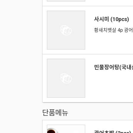
사시미 (10pcs)
황새치뱃살 4p 광어
민물장어탕(국내
단품메뉴