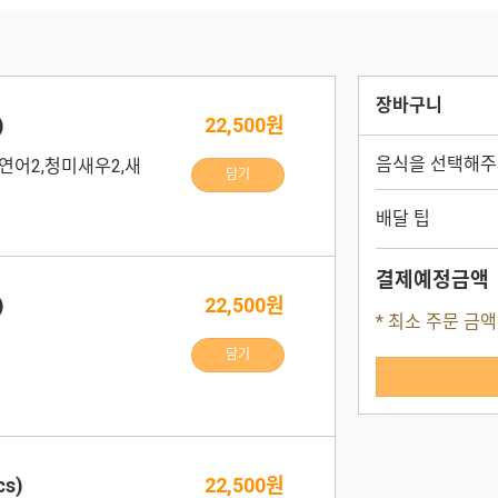
장바구니
)
22,500원
음식을 선택해주
연어2,청미새우2,새
담기
배달 팁
결제예정금액
)
22,500원
* 최소 주문 금액
담기
s)
22,500원