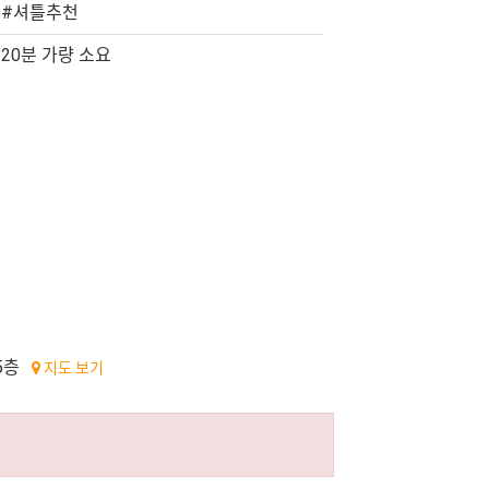
#셔틀추천
20분 가량 소요
5층
지도 보기