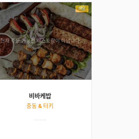
배달
현재 주문 가능한 레스토랑이 아닙니다
비바케밥
중동 & 터키