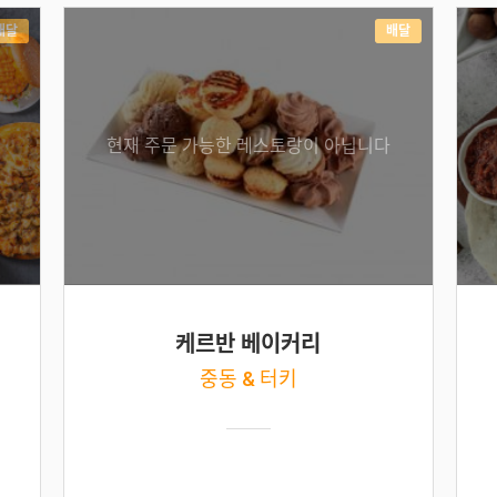
배달
배달
현재 주문 가능한 레스토랑이 아닙니다
케르반 베이커리
중동 & 터키