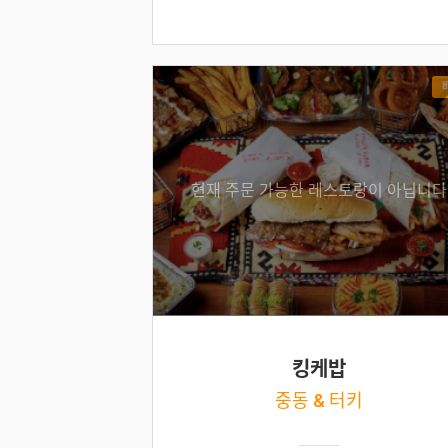
현재 주문 가능한 레스토랑이 아닙니다
킹케밥
중동 & 터키