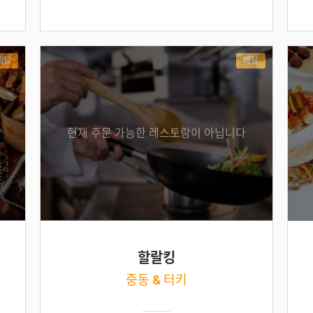
배달
배달
현재 주문 가능한 레스토랑이 아닙니다
할랄킹
중동 & 터키