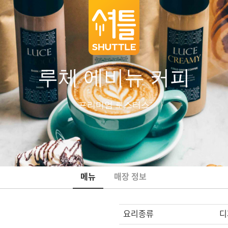
루체 에비뉴 커피
프리미엄 로스터스
메뉴
매장 정보
요리종류
디