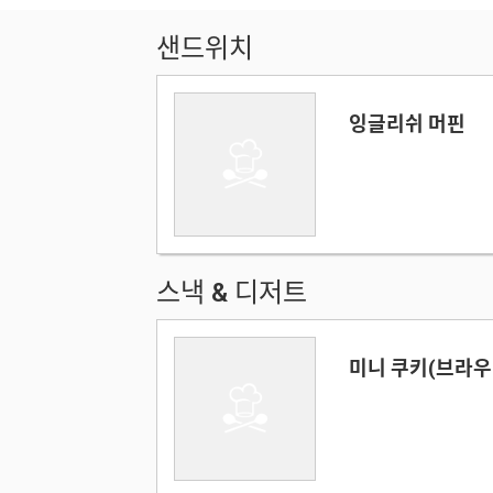
샌드위치
잉글리쉬 머핀
스낵 & 디저트
미니 쿠키(브라우