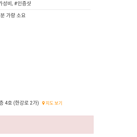
가성비, #인증샷
5분 가량 소요
층 4호 (한강로 2가)
지도 보기