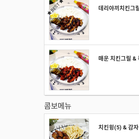
BEST
데리야끼치킨그릴
매운 치킨그릴 &
콤보메뉴
치킨윙(5) & 감