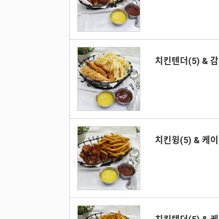
치킨텐더(5) & 
치킨윙(5) & 케