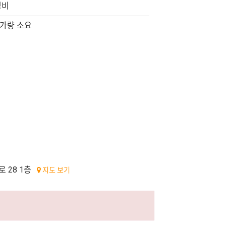
성비
 가량 소요
 28 1층
지도 보기