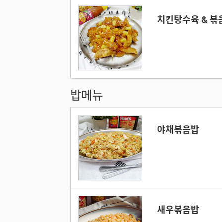
치킨탕수육 & 볶
밥메뉴
야채볶음밥
새우볶음밥