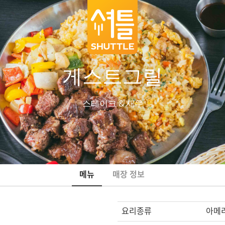
게스트그릴
스테이크 & 새우
메뉴
매장 정보
요리종류
아메리