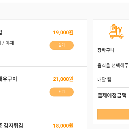
밥
19,000원
 / 야채
담기
장바구니
음식을 선택해주
터새우구이
21,000원
배달 팁
담기
결제예정금액
준 감자튀김
18,000원