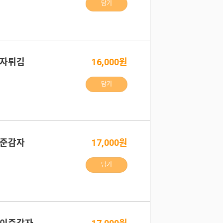
담기
감자튀김
16,000원
담기
이준감자
17,000원
담기