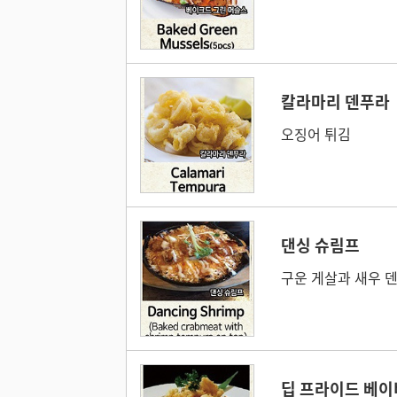
칼라마리 덴푸라
오징어 튀김
댄싱 슈림프
구운 게살과 새우 
딥 프라이드 베이