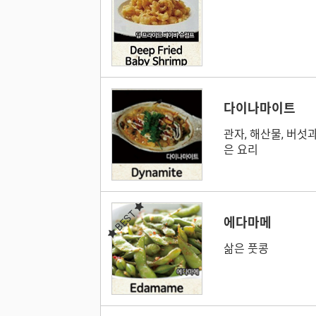
다이나마이트
관자, 해산물, 버섯
은 요리
BEST
에다마메
삶은 풋콩