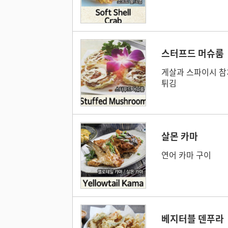
스터프드 머슈룸
게살과 스파이시 참
튀김
살몬 카마
연어 카마 구이
베지터블 덴푸라