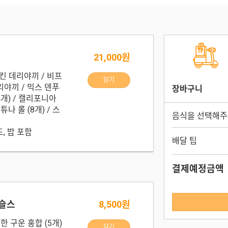
21,000원
치킨 데리야끼 / 비프
담기
리야끼 / 믹스 덴푸
장바구니
 4개) / 캘리포니아
튜나 롤 (8개) / 스
음식을 선택해주
, 밥 포함
배달 팁
결제예정금액
머슬스
8,500원
한 구운 홍합 (5개)
담기