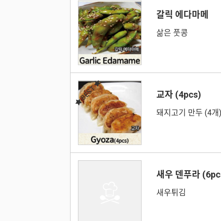
갈릭 에다마메
삶은 풋콩
BEST
교자 (4pcs)
돼지고기 만두 (4개
새우 덴푸라 (6pc
새우튀김