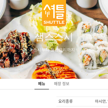
샘스스시
스시부터 철판요리까지
메뉴
매장 정보
요리종류
아시안,