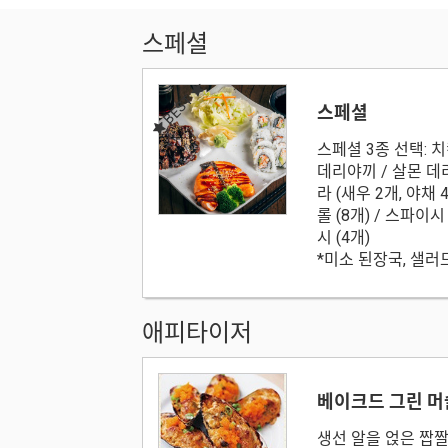
스페셜
BEST
스페셜
스페셜 3종 선택: 
데리야끼 / 살몬 데
라 (새우 2개, 야채
롤 (8개) / 스파이시 
시 (4개)
*미소 된장국, 샐러드
애피타이저
베이크드 그린 
생선 알을 얹은 짭짤