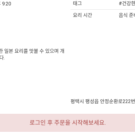
태그
#건강한
 9:20
요리 시간
음식 준비
 일본 요리를 맛볼 수 있으며 개
다.
평택시 팽성읍 안정순환로222번
로그인 후 주문을 시작해보세요.