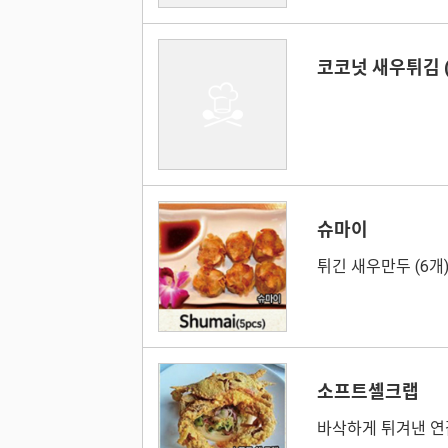
코코넛 새우튀김 (
슈마이
튀긴 새우만두 (6개
소프트셸크랩
바삭하게 튀겨낸 연