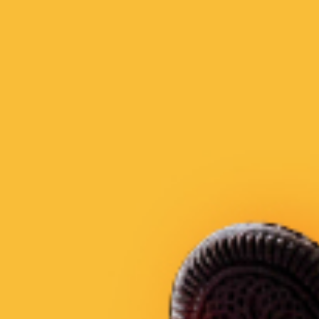
내 주변에서 주문 가능한 맛집을 확인해
보세요.
배달
배달
현재 주문 가능한 레스토
현재 주문 가능한 레스토
랑이 아닙니다
랑이 아닙니다
온리
온리
셔틀
셔틀