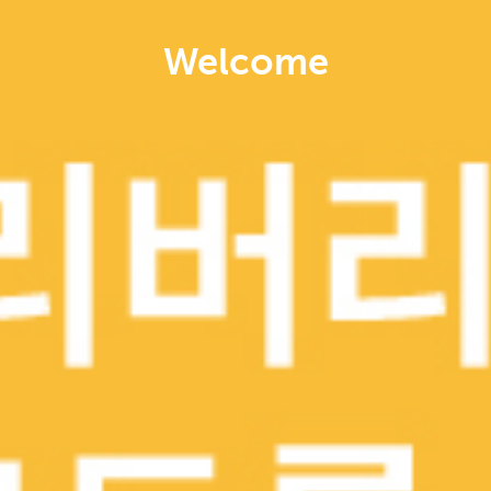
현재 주문 가능한 레스토
현재 주문 가능한 레스토
Welcome
랑이 아닙니다
랑이 아닙니다
온리
셔틀
더 라이스 볼
카레야
아시안
아시안, 일식
Delicious, healthy, saucy, steaming
일본카레 전문점
hot rice bowls that you'll crave!
배달
배달
현재 주문 가능한 레스토
현재 주문 가능한 레스토
랑이 아닙니다
랑이 아닙니다
온리
셔틀