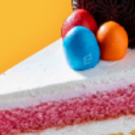
드립드랍
클러킨 치킨 바이트
디저트, 커피
치킨, 아메리칸 그릴
배달
배달
현재 주문 가능한 레스토
현재 주문 가능한 레스토
랑이 아닙니다
랑이 아닙니다
온리
셔틀
Beer Depot & American Grub
꽈배츠
치킨, 아메리칸 그릴
아메리칸 그릴, 디저트