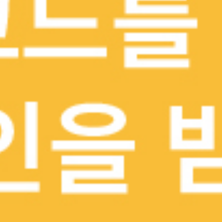
에픽 밀 프렙
본죽&비빔밥
아시안, 샐러드 & 채식
한식
에픽 밀 프렙에서 건강하고 균형 잡힌 식
맛있는 건강
사로 단백질, 신선한 채소, 그리고 영양가
높은 탄수화물로 당신의 삶을 활기차게
만드세요.
배달
배달
현재 주문 가능한 레스토
현재 주문 가능한 레스토
랑이 아닙니다
랑이 아닙니다
온리
셔틀
우주파스타
맥 대디스
이탈리안 & 피자, 유러피안
아메리칸 그릴
기대 이상의 파스타 경험
Mac Daddy's makes it extra
cheesy!