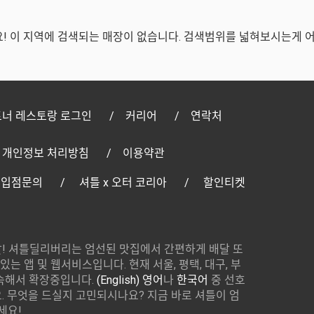
! 이 지역에 검색되는 매장이 없습니다. 검색범위를 넓혀보시는게 
너 레스토랑 로그인
커리어
연락처
개인정보 처리방침
이용약관
 입점문의
셔틀 x 오터 코리아
할인티켓
! 셔틀딜리버리는 엄선된 맛집에서 간편하게 배달 또
있는 앱 및 웹서비스입니다. 현재 서울, 평택, 대구, 부
속해서 확장중입니다.
(English) 영어
나
한국어
중 선호
 무엇을 드실지 고민되시나요? 지금 바로 셔틀이 엄
세요!