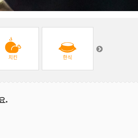
치킨
한식
중동 & 터키
요.