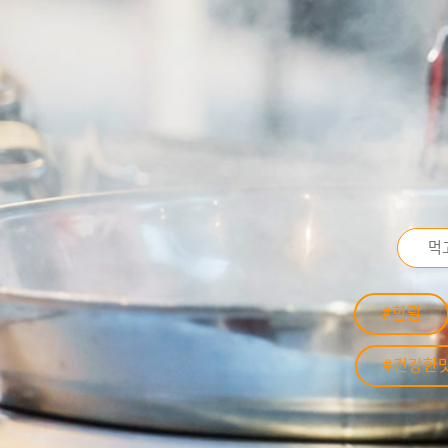
#할랄
#건강한