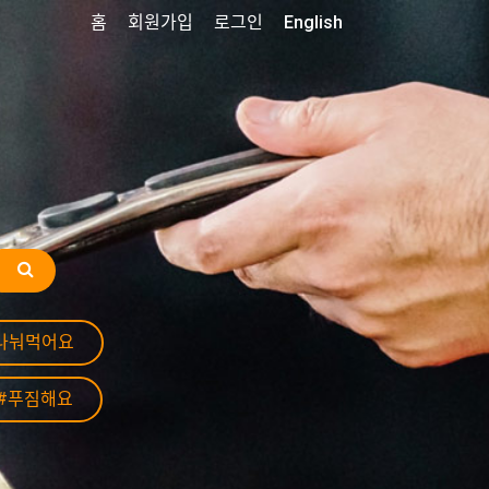
홈
회원가입
로그인
English
나눠먹어요
#푸짐해요