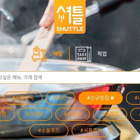
배달
픽업
#셔틀단독
#비건
#신규맛집
#
맛집
#가성비
#인증샷
#매워요
#소울푸드
#셔틀추천