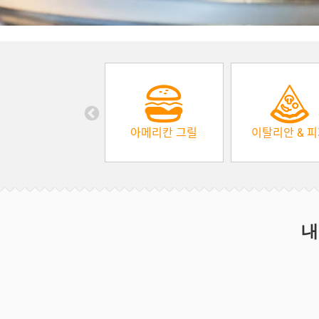
아메리칸 그릴
이탈리안 & 
내