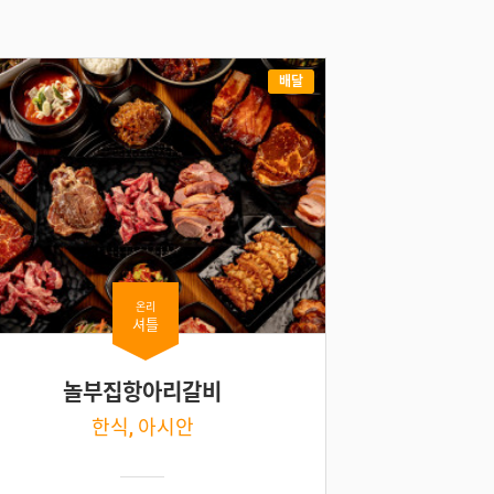
배달
온리
셔틀
놀부집항아리갈비
한식, 아시안