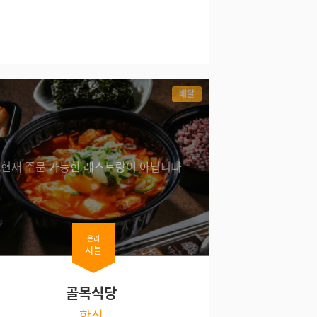
배달
현재 주문 가능한 레스토랑이 아닙니다
온리
셔틀
골목식당
한식