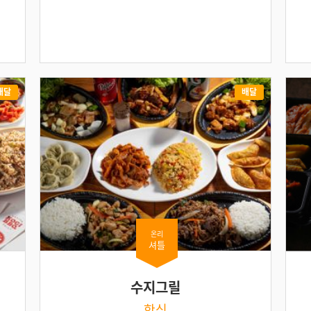
배달
배달
온리
셔틀
수지그릴
한식