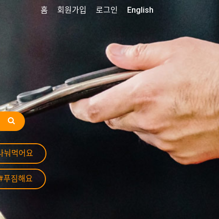
홈
회원가입
로그인
English
나눠먹어요
#푸짐해요