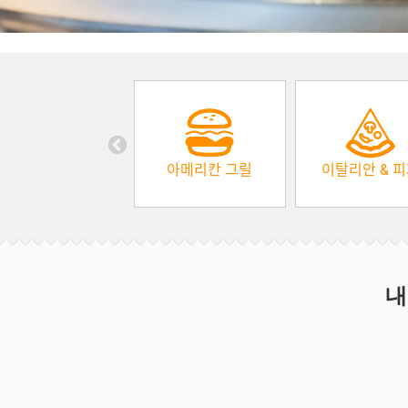
아메리칸 그릴
이탈리안 & 
내