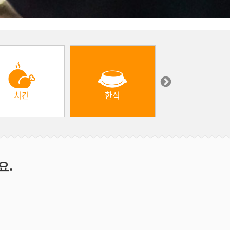
치킨
한식
중동 & 터키
요.