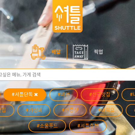
배달
픽업
#셔틀단독
#비건
#신규맛집
#
맛집
#가성비
#인증샷
#매워요
#소울푸드
#셔틀추천