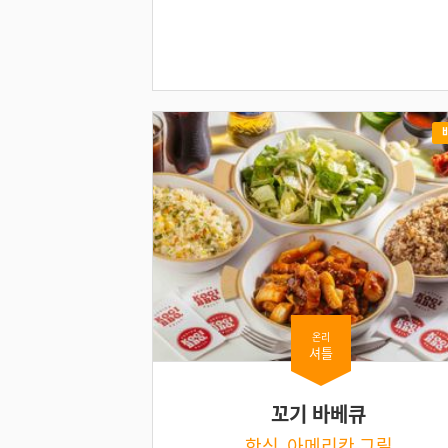
온리
셔틀
꼬기 바베큐
한식, 아메리칸 그릴