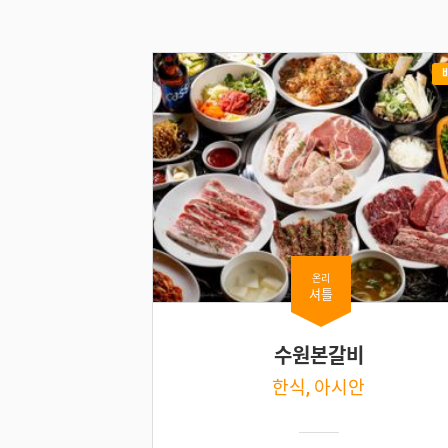
온리
셔틀
수원본갈비
한식, 아시안