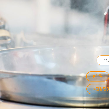
#할랄
#건강한