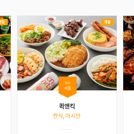
배달
배달
온리
셔틀
퀵앤킥
한식, 아시안