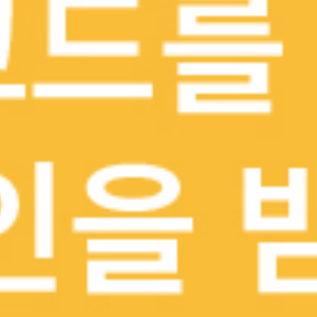
온리
온리
셔틀
셔틀
알로아 볼 & 스무디
위치웍스
아메리칸 그릴, 샐러드 & 채식
아메리칸 그릴
평택 신장의 중심에서
완벽하게 완성된 클래식
배달
배달
NEW
현재 주문 가능한 레스토
현재 주문 가능한 레스토
랑이 아닙니다
랑이 아닙니다
온리
온리
셔틀
셔틀
꼬기 바베큐
굿데이 샌드위치
한식, 아메리칸 그릴
아메리칸 그릴, 샐러드 & 채식