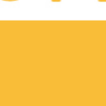
현재 주문 가능한 레스토
현재 주문 가능한 레스토
랑이 아닙니다
랑이 아닙니다
온리
온리
셔틀
셔틀
놈맥주
펍 210
아메리칸 그릴
아메리칸 그릴
한국 수제 맥주 전문
제대로 하지 않으면 아예 하지 않는 것이
낫습니다!
배달
배달
현재 주문 가능한 레스토
현재 주문 가능한 레스토
랑이 아닙니다
랑이 아닙니다
온리
온리
셔틀
셔틀