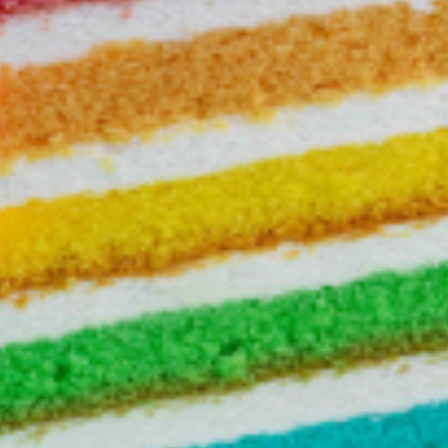
배달
배달
현재 주문 가능한 레스토
현재 주문 가능한 레스토
랑이 아닙니다
랑이 아닙니다
온리
온리
셔틀
셔틀
포춘쿠키
맥 대디스
아메리칸 그릴, 중식
아메리칸 그릴
배달
배달
현재 주문 가능한 레스토
현재 주문 가능한 레스토