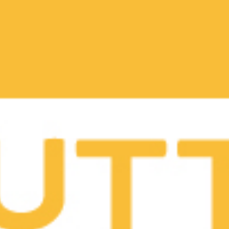
퓨전 그릴
최고의 재료만을 사용합니다
배달
배달
현재 주문 가능한 레스토
현재 주문 가능한 레스토
랑이 아닙니다
랑이 아닙니다
온리
온리
셔틀
셔틀
1215 버거
브라이리퍼블릭 (평택)
아메리칸 그릴
아메리칸 그릴, 유러피안, 아프리카
퀄리티와 가성비의 만남
남아프리카공화국 바비큐
배달
배달