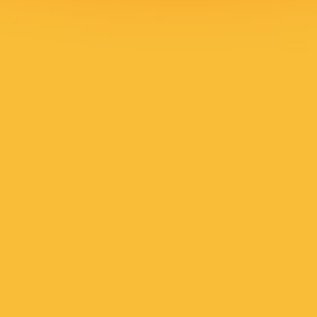
아메리칸 그릴, 유러피안
치킨, 아메리칸 그릴
배달
배달
NEW
현재 주문 가능한 레스토
현재 주문 가능한 레스토
랑이 아닙니다
랑이 아닙니다
온리
온리
셔틀
셔틀
게릴라 고메
위스키 척스
아메리칸 그릴
아메리칸 그릴