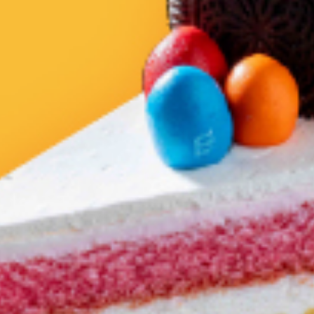
셔틀
셔틀
클러킨 치킨 바이트
Beer Depot & American Grub
치킨, 아메리칸 그릴
치킨, 아메리칸 그릴
배달
배달
현재 주문 가능한 레스토
현재 주문 가능한 레스토
랑이 아닙니다
랑이 아닙니다
온리
온리
셔틀
셔틀
더 윙 스팟
도기 스타일 핫도그
치킨, 아메리칸 그릴
아메리칸 그릴