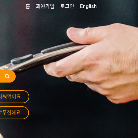
홈
회원가입
로그인
English
나눠먹어요
#푸짐해요