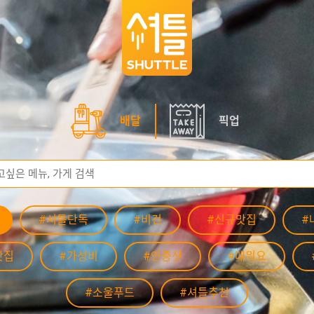
배달
픽업
#셔틀단독
#비건
#신규맛집
#
맛집
#가성비
#인증샷
#매워요
#소울푸드
#셔틀추천