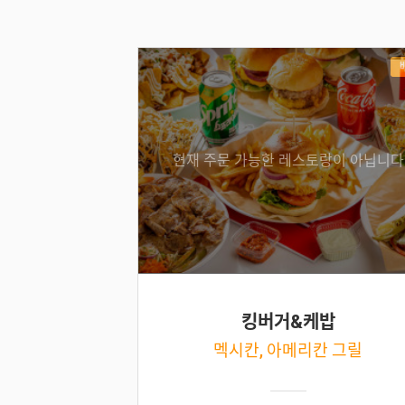
현재 주문 가능한 레스토랑이 아닙니다
킹버거&케밥
멕시칸, 아메리칸 그릴