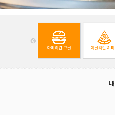
아메리칸 그릴
이탈리안 & 
내