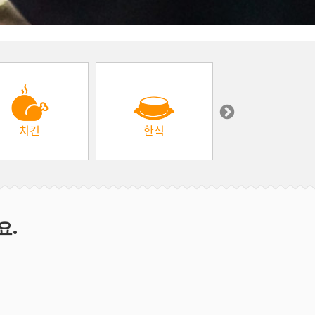
치킨
한식
중동 & 터키
요.