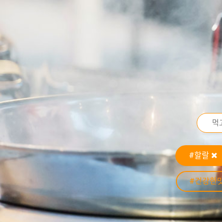
#할랄
#건강한