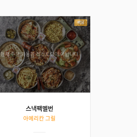
배달
현재 주문 가능한 레스토랑이 아닙니다
스낵팩멜번
아메리칸 그릴