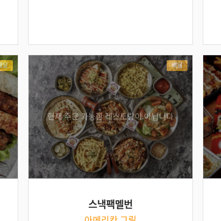
배달
배달
현재 주문 가능한 레스토랑이 아닙니다
스낵팩멜번
아메리칸 그릴