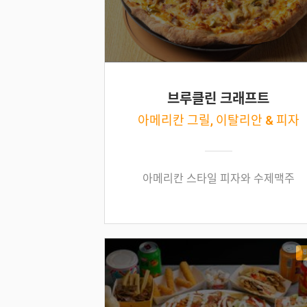
브루클린 크래프트
아메리칸 그릴, 이탈리안 & 피자
아메리칸 스타일 피자와 수제맥주