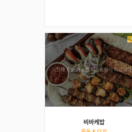
현재 주문 가능한 레스토랑이 아닙니다
비바케밥
중동 & 터키