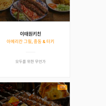
이태원키친
아메리칸 그릴, 중동 & 터키
모두를 위한 무언가
배달