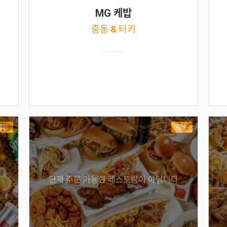
MG 케밥
중동 & 터키
배달
배달
현재 주문 가능한 레스토랑이 아닙니다