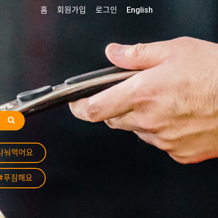
홈
회원가입
로그인
English
나눠먹어요
#푸짐해요