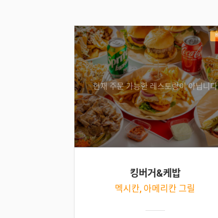
현재 주문 가능한 레스토랑이 아닙니다
킹버거&케밥
멕시칸, 아메리칸 그릴