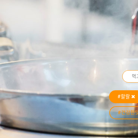
#할랄
#건강한