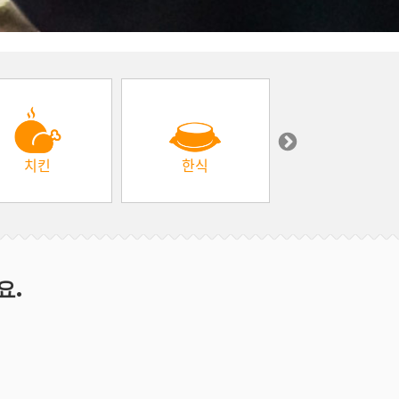
치킨
한식
중동 & 터키
요.