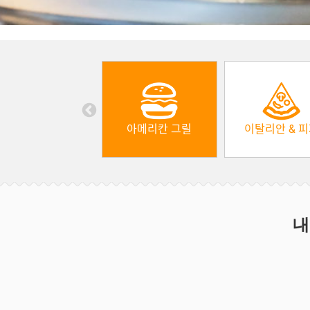
아메리칸 그릴
이탈리안 & 
내