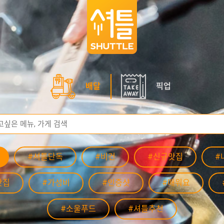
배달
픽업
#셔틀단독
#비건
#신규맛집
#
맛집
#가성비
#인증샷
#매워요
#소울푸드
#셔틀추천