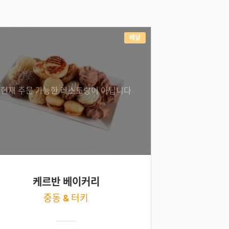
배달
현재 주문 가능한 레스토랑이 아닙니다
케르반 베이커리
중동 & 터키