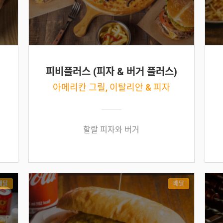
피비플러스 (피자 & 버거 플러스)
아메리칸 그릴, 이탈리안 & 피자
할랄 피자와 버거
배달
배달