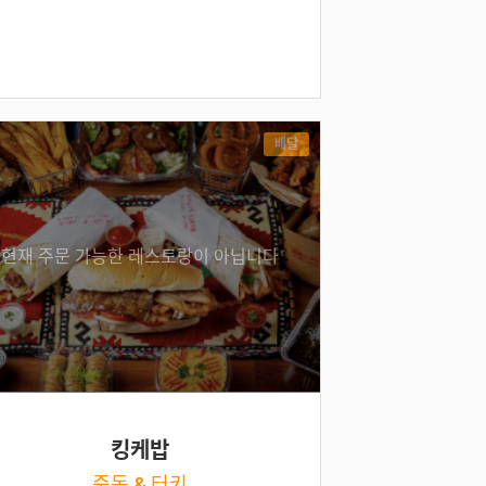
배달
현재 주문 가능한 레스토랑이 아닙니다
킹케밥
중동 & 터키