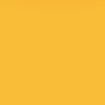
배달
배달
NEW
현재 주문 가능한 레스토
현재 주문 가능한 레스토
랑이 아닙니다
랑이 아닙니다
호랑말랑
디저트킹덤
디저트
디저트, 커피
배달
배달