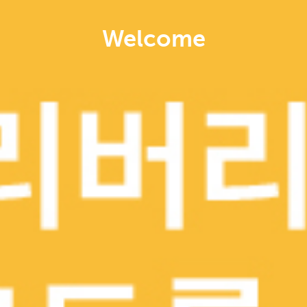
현재 주문 가능한 레스토
현재 주문 가능한 레스토
Welcome
랑이 아닙니다
랑이 아닙니다
온리
셔틀
맥 대디스
더블에이블 커피로스터즈
아메리칸 그릴
디저트, 커피
Mac Daddy's makes it extra
퀄리티 있는 커피와 디저트.
cheesy!
배달
배달
현재 주문 가능한 레스토
현재 주문 가능한 레스토
랑이 아닙니다
랑이 아닙니다