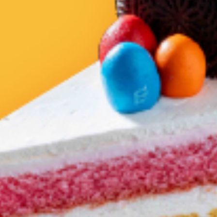
드립드랍
행복한돈까스
디저트, 커피
한식, 아메리칸 그릴
배달
배달
현재 주문 가능한 레스토
현재 주문 가능한 레스토
랑이 아닙니다
랑이 아닙니다
온리
온리
셔틀
셔틀
클러킨 치킨 바이트
Beer Depot & American Grub
치킨, 아메리칸 그릴
치킨, 아메리칸 그릴