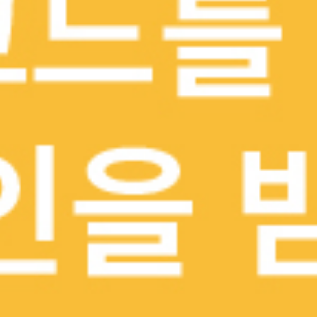
카피바라 디저트
파스타제작소
디저트
아메리칸 그릴, 이탈리안 & 피자
수제 디저트 맛집
Only at Pasta Jejakso
배달
배달
NEW
현재 주문 가능한 레스토
현재 주문 가능한 레스토
랑이 아닙니다
랑이 아닙니다
카운팅스타
오브커피
디저트, 커피
디저트
카페 카운팅스타즈
커피 전문점