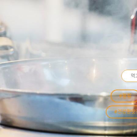
#할랄
#건강한맛