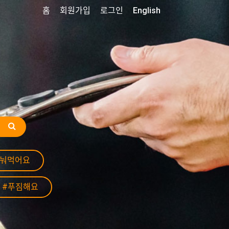
홈
회원가입
로그인
English
나눠먹어요
#푸짐해요