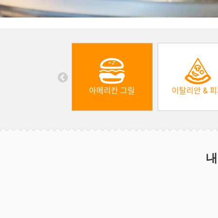
아메리칸 그릴
이탈리안 & 
내