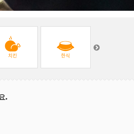
치킨
한식
중동 & 터키
요.