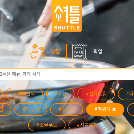
배달
픽업
#셔틀단독
#비건
#신규맛집
#
집
#가성비
#인증샷
#매워요
#소울푸드
#셔틀추천