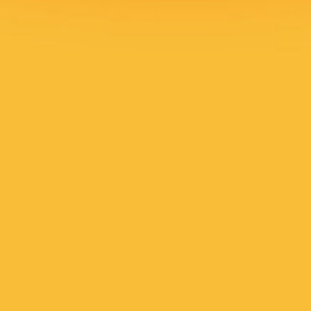
아메리칸 그릴, 이탈리안 & 피자
치킨, 아메리칸 그릴
배달
배달
현재 주문 가능한 레스토
현재 주문 가능한 레스토
랑이 아닙니다
랑이 아닙니다
온리
온리
셔틀
셔틀
그로브
사스콰치
디저트, 샐러드 & 채식
아메리칸 그릴, 유러피안