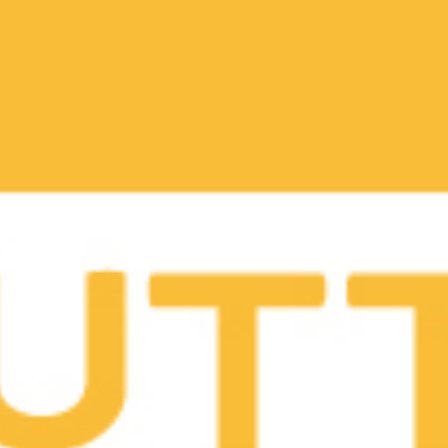
신선한 선택, 건강한 삶
평택 신장의 중심에서
배달
배달
현재 주문 가능한 레스토
현재 주문 가능한 레스토
랑이 아닙니다
랑이 아닙니다
온리
온리
셔틀
셔틀
위치웍스
꼬기 바베큐
아메리칸 그릴
한식, 아메리칸 그릴
완벽하게 완성된 클래식
퓨전 그릴
배달
배달
NEW