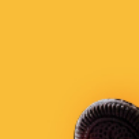
아메리칸 그릴
이탈리안 & 피자
아시안
멕시칸
내 주변에서 주문 가능한 맛집을 확인해
보세요.
배달
배달
현재 주문 가능한 레스토
현재 주문 가능한 레스토
랑이 아닙니다
랑이 아닙니다
온리
온리