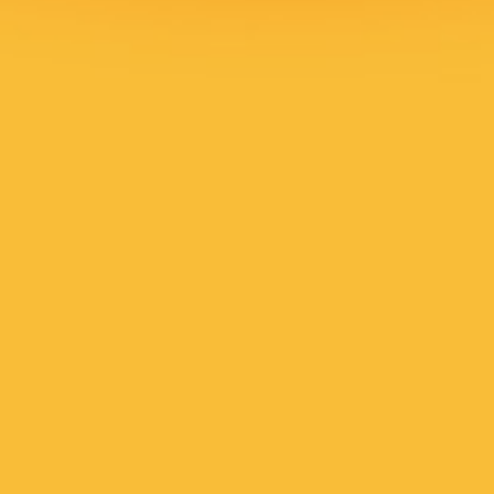
이탈리안 & 피자
이탈리안 & 피자
배달
배달
현재 주문 가능한 레스토
현재 주문 가능한 레스토
랑이 아닙니다
랑이 아닙니다
네오피자
노모어피자
이탈리안 & 피자
이탈리안 & 피자