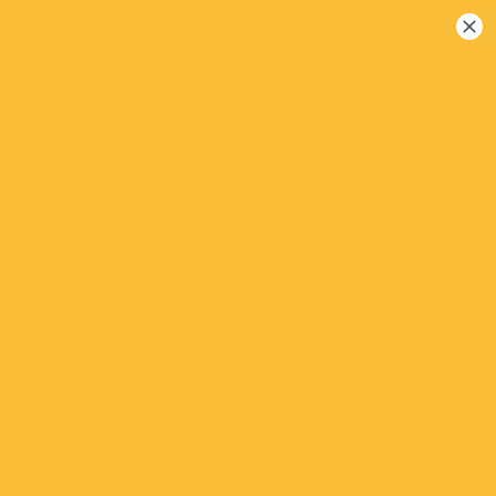
Togg
navi
배달
픽업
#나눠먹어요
모든 태그보이기