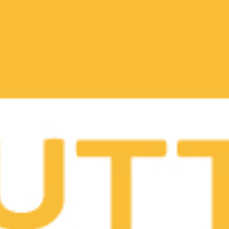
모두의 다이닝, K-Cultured 이탈리안 레
맛있다, 편하다, 천연발효종
스토랑
배달
배달
현재 주문 가능한 레스토
현재 주문 가능한 레스토
랑이 아닙니다
랑이 아닙니다
반올림피자
번쩍피자
이탈리안 & 피자
이탈리안 & 피자
반올림하세요!
21년 5월부터 제일 핫한 피자집 번쩍
배달
배달