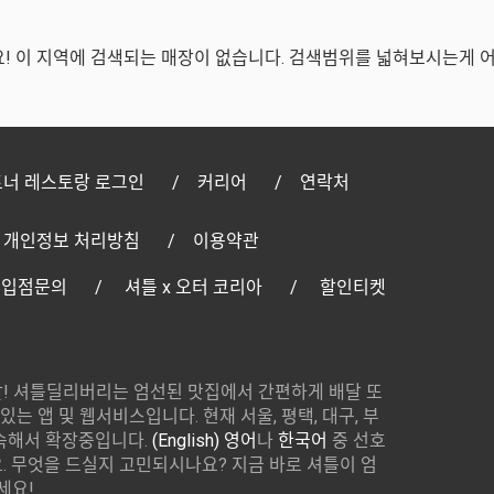
! 이 지역에 검색되는 매장이 없습니다. 검색범위를 넓혀보시는게 
너 레스토랑 로그인
커리어
연락처
개인정보 처리방침
이용약관
 입점문의
셔틀 x 오터 코리아
할인티켓
! 셔틀딜리버리는 엄선된 맛집에서 간편하게 배달 또
있는 앱 및 웹서비스입니다. 현재 서울, 평택, 대구, 부
속해서 확장중입니다.
(English) 영어
나
한국어
중 선호
 무엇을 드실지 고민되시나요? 지금 바로 셔틀이 엄
세요!