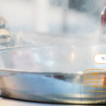
#할랄
#건강한