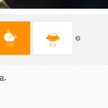
치킨
한식
중동 & 터키
요.