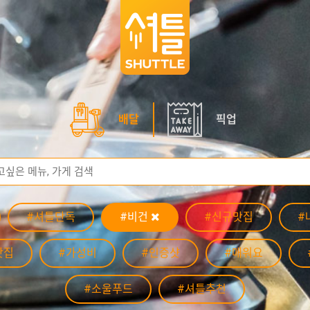
배달
픽업
#셔틀단독
#비건
#신규맛집
#
맛집
#가성비
#인증샷
#매워요
#소울푸드
#셔틀추천