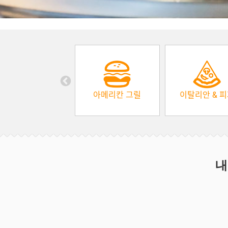
아메리칸 그릴
이탈리안 & 
내