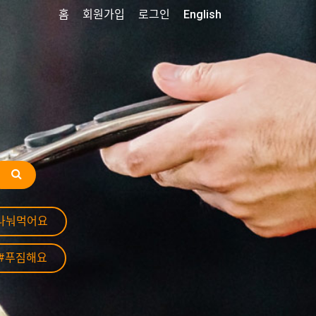
홈
회원가입
로그인
English
나눠먹어요
#푸짐해요