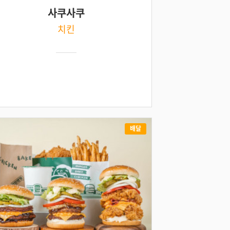
사쿠사쿠
치킨
배달