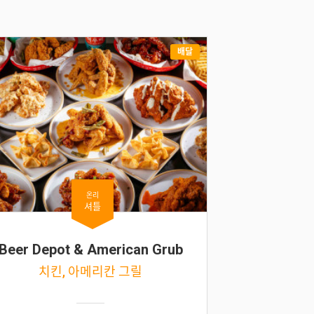
배달
온리
셔틀
Beer Depot & American Grub
치킨, 아메리칸 그릴