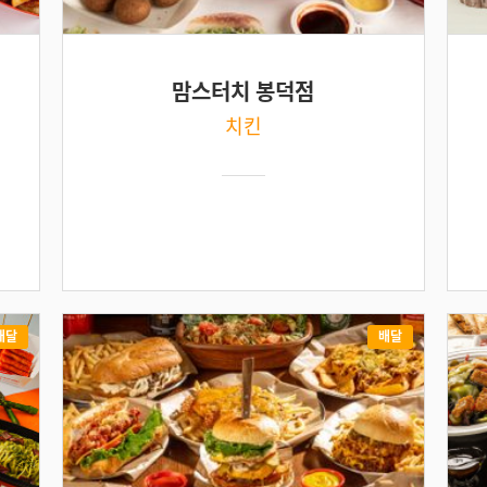
맘스터치 봉덕점
치킨
배달
배달