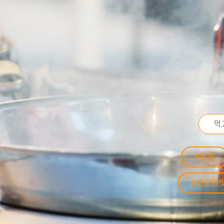
#할랄
#건강한