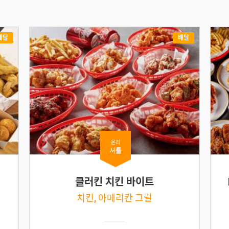
배달
배달
온리
셔틀
클러킨 치킨 바이트
치킨, 아메리칸 그릴