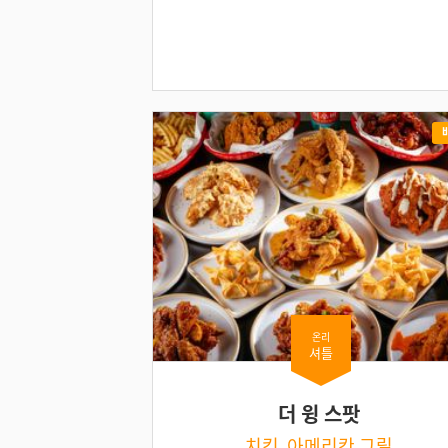
온리
셔틀
더 윙 스팟
치킨, 아메리칸 그릴