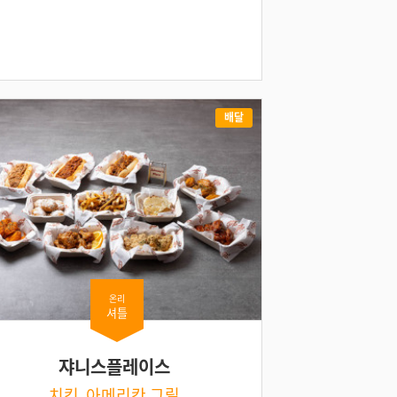
배달
온리
셔틀
쟈니스플레이스
치킨, 아메리칸 그릴