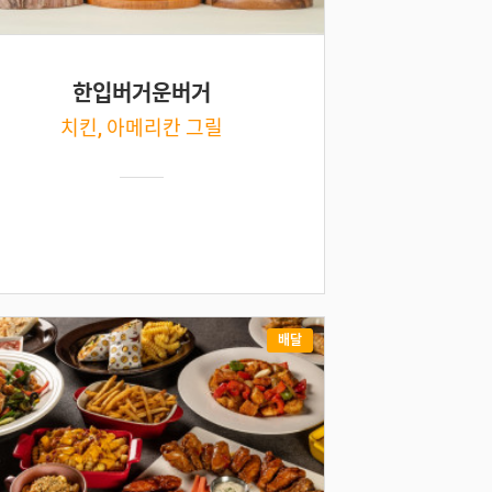
한입버거운버거
치킨, 아메리칸 그릴
배달