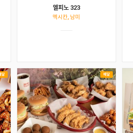
엘피노 323
멕시칸, 남미
배달
배달