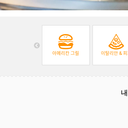
아메리칸 그릴
이탈리안 & 
내