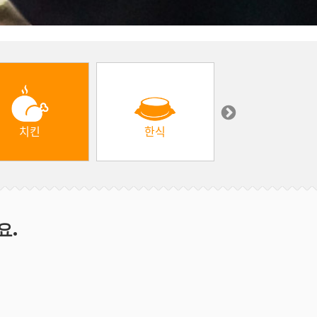
치킨
한식
중동 & 터키
요.