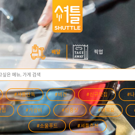
배달
픽업
#셔틀단독
#비건
#신규맛집
#
맛집
#가성비
#인증샷
#매워요
#소울푸드
#셔틀추천