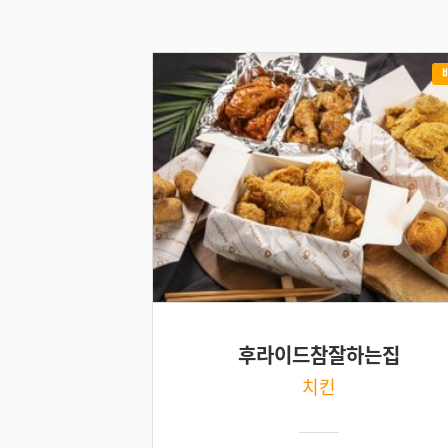
후라이드참잘하는집
치킨