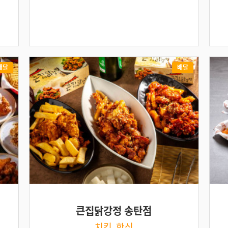
배달
배달
큰집닭강정 송탄점
치킨, 한식