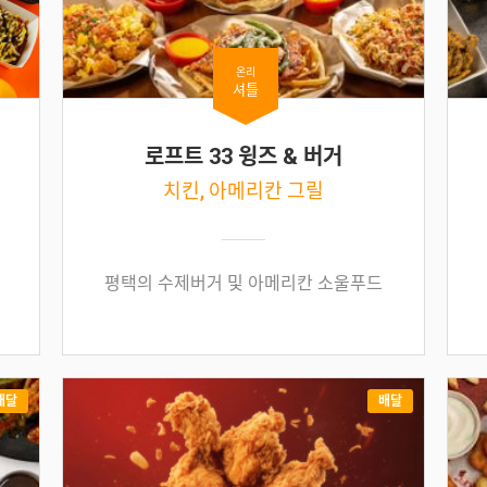
온리
셔틀
로프트 33 윙즈 & 버거
치킨, 아메리칸 그릴
평택의 수제버거 및 아메리칸 소울푸드
배달
배달