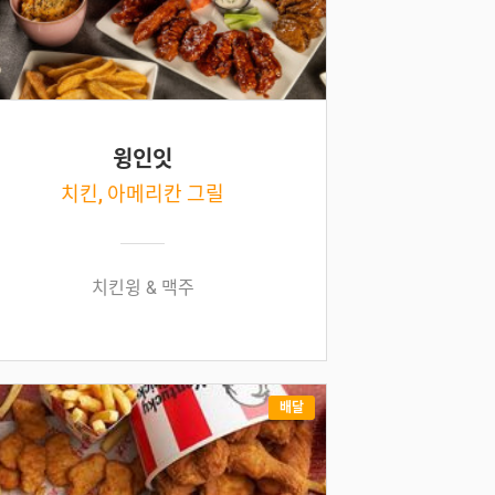
윙인잇
치킨, 아메리칸 그릴
치킨윙 & 맥주
배달