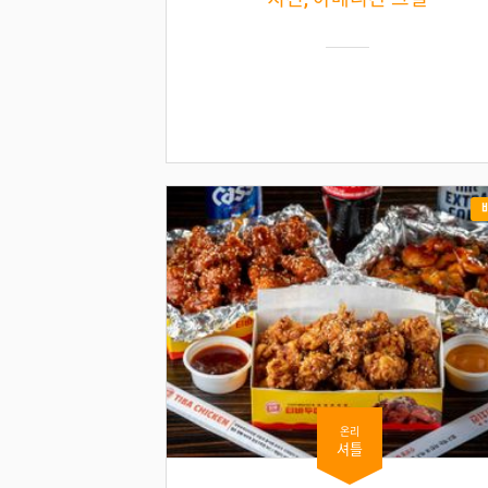
온리
셔틀