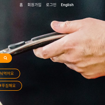
홈
회원가입
로그인
English
나눠먹어요
#푸짐해요