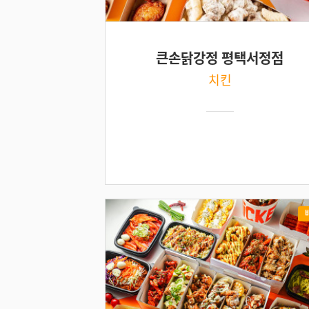
큰손닭강정 평택서정점
치킨