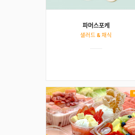
파머스포케
샐러드 & 채식