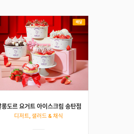
배달
달롱도르 요거트 아이스크림 송탄점
디저트, 샐러드 & 채식