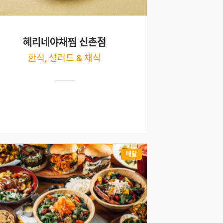
혜리네야채찜 신촌점
한식, 샐러드 & 채식
배달