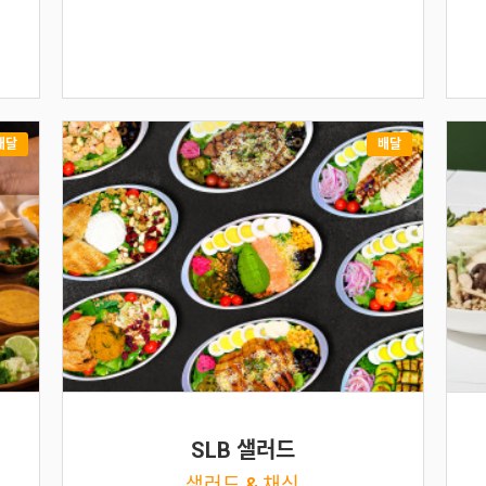
배달
배달
SLB 샐러드
샐러드 & 채식