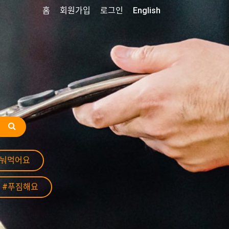
홈
회원가입
로그인
English
나눠먹어요
#푸짐해요