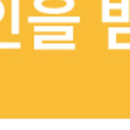
이 동네 최고 쭈꾸미
아빠하고 나하고 1972年
배달
배달
이백장 돈까스
막퍼주는집
한식, 일식
한식
프리미엄 국내산 돈가스 전문점
정통 한국식
배달
배달
NEW