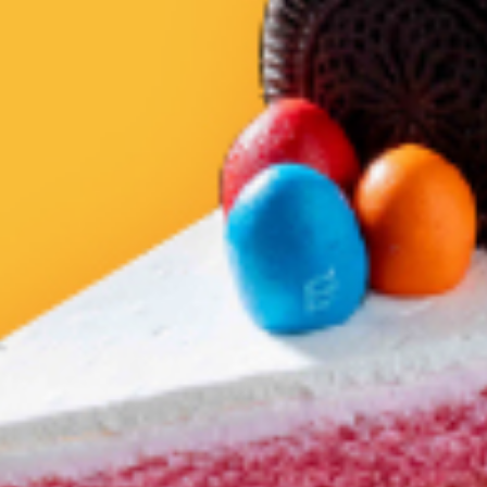
정직화벌집삼겹
메가폭탄김치찜
한식, 아시안
한식
배달
배달
마포찜닭
삼첩분식
치킨, 한식
한식