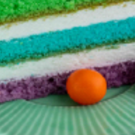
엽기떡볶이
우리할매떡볶이
한식
한식
배달
배달
이비가짬뽕
죠스떡볶이