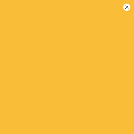
Togg
navi
배달
픽업
#매워요
모든 태그보이기