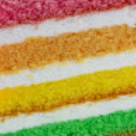
배달
배달
스텔라떡볶이
신전떡볶이
한식
한식
배달
배달