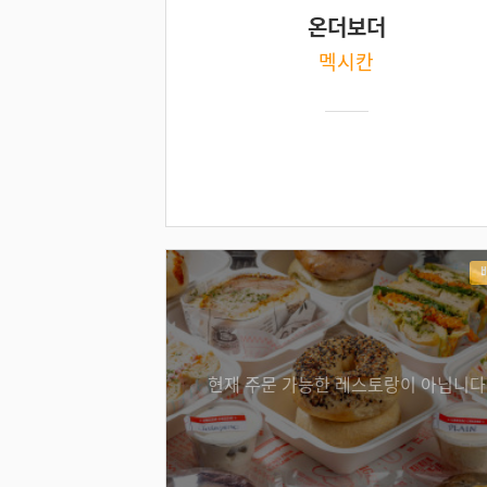
온더보더
멕시칸
현재 주문 가능한 레스토랑이 아닙니다