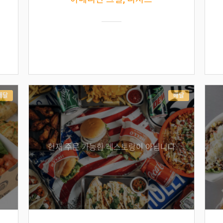
배달
배달
현재 주문 가능한 레스토랑이 아닙니다