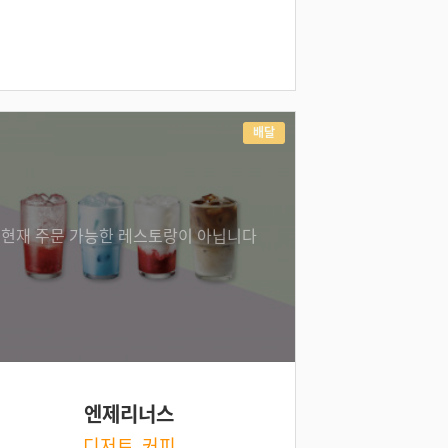
배달
현재 주문 가능한 레스토랑이 아닙니다
엔제리너스
디저트, 커피