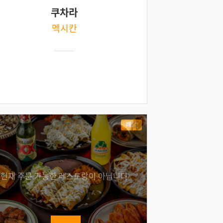
쿠차라
멕시칸
배달
현재 주문 가능한 레스토랑이 아닙니다