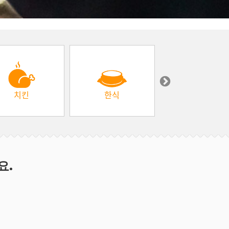
치킨
한식
중동 & 터키
요.