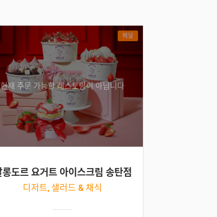
배달
현재 주문 가능한 레스토랑이 아닙니다
달롱도르 요거트 아이스크림 송탄점
디저트, 샐러드 & 채식