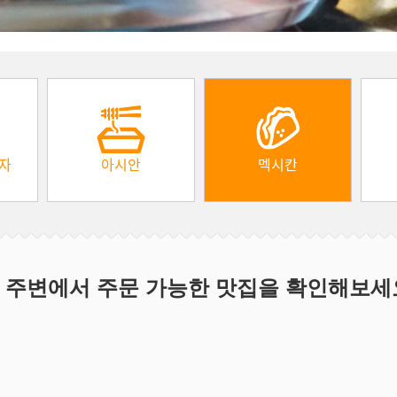
피자
아시안
멕시칸
 주변에서 주문 가능한 맛집을 확인해보세