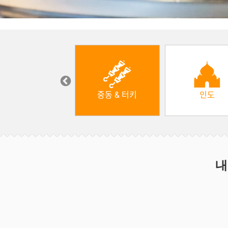
한식
중동 & 터키
인도
내