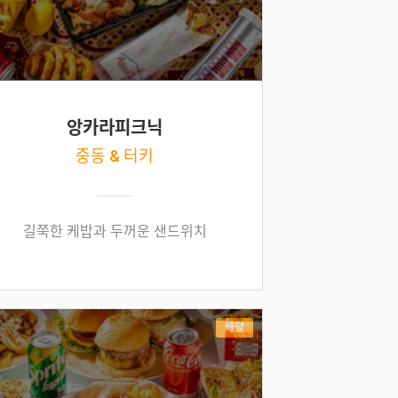
앙카라피크닉
중동 & 터키
길쭉한 케밥과 두꺼운 샌드위치
배달