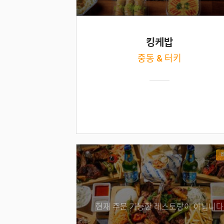
킹케밥
중동 & 터키
현재 주문 가능한 레스토랑이 아닙니다