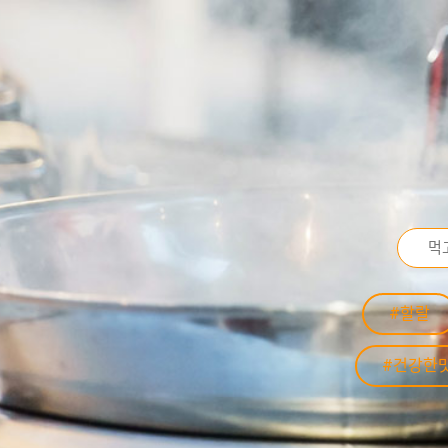
#할랄
#건강한