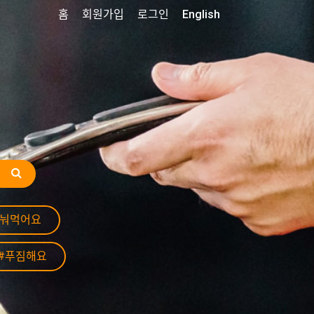
홈
회원가입
로그인
English
나눠먹어요
#푸짐해요