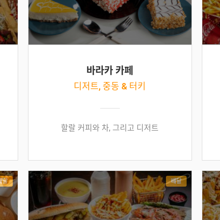
바라카 카페
디저트, 중동 & 터키
할랄 커피와 차, 그리고 디저트
배달
배달