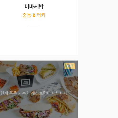
비바케밥
중동 & 터키
배달
현재 주문 가능한 레스토랑이 아닙니다