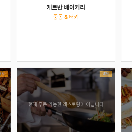
케르반 베이커리
중동 & 터키
배달
배달
현재 주문 가능한 레스토랑이 아닙니다