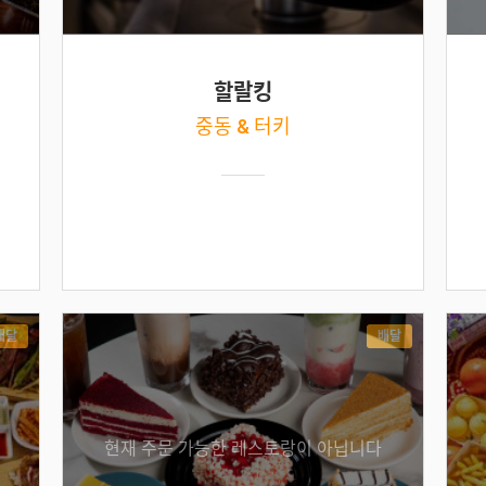
할랄킹
중동 & 터키
배달
배달
현재 주문 가능한 레스토랑이 아닙니다