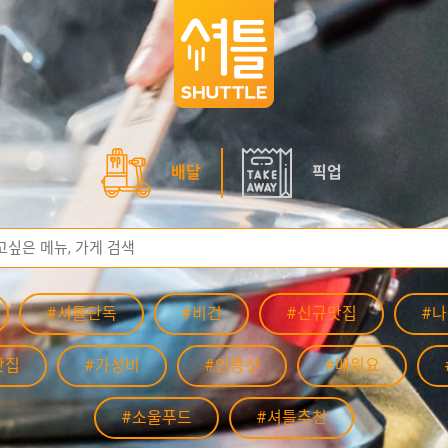
배달
픽업
#셔틀단독
#비건
#신규맛집
#
맛집
#가성비
#인증샷
#매워요
#소울푸드
#셔틀추천