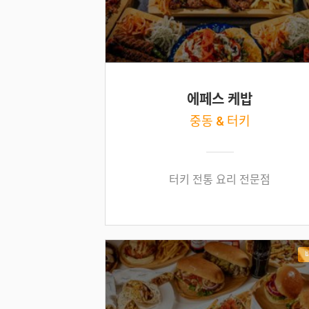
에페스 케밥
중동 & 터키
터키 전통 요리 전문점