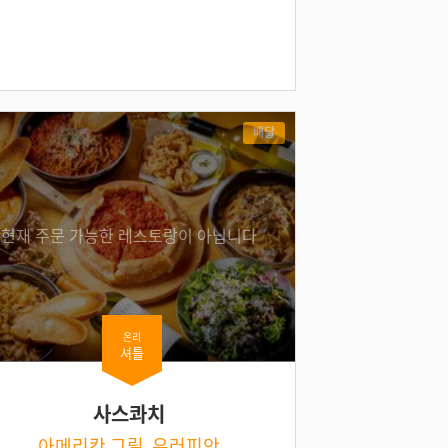
배달
현재 주문 가능한 레스토랑이 아닙니다
온리
셔틀
사스콰치
아메리칸 그릴, 유러피안