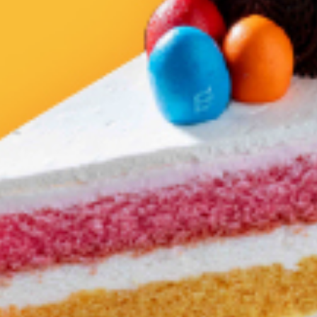
셔틀
셔틀
해피베이커리
에픽 밀 프렙
디저트, 샐러드 & 채식
아시안, 샐러드 & 채식
배달
배달
현재 주문 가능한 레스토
현재 주문 가능한 레스토
랑이 아닙니다
랑이 아닙니다
온리
온리
셔틀
셔틀
헤븐리브레드
그로브
아메리칸 그릴, 이탈리안 & 피자
디저트, 샐러드 & 채식