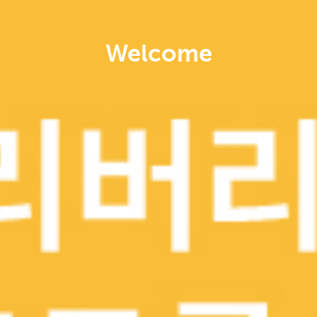
배달
배달
현재 주문 가능한 레스토
현재 주문 가능한 레스토
Welcome
랑이 아닙니다
랑이 아닙니다
매드포갈릭
미스터피자
이탈리안 & 피자
이탈리안 & 피자
모두의 다이닝, K-Cultured 이탈리안 레
맛있다, 편하다, 천연발효종
스토랑
배달
배달
현재 주문 가능한 레스토
현재 주문 가능한 레스토
랑이 아닙니다
랑이 아닙니다