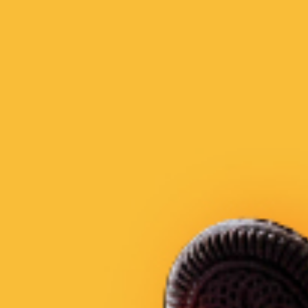
아메리칸 그릴
이탈리안 & 피자
아시안
멕시칸
내 주변에서 주문 가능한 맛집을 확인해
보세요.
배달
배달
현재 주문 가능한 레스토
현재 주문 가능한 레스토
랑이 아닙니다
랑이 아닙니다
온리