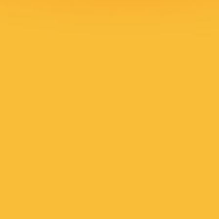
이탈리안 & 피자
이탈리안 & 피자
배달
배달
현재 주문 가능한 레스토
현재 주문 가능한 레스토
랑이 아닙니다
랑이 아닙니다
라오니피자
로쏘 1924
이탈리안 & 피자
이탈리안 & 피자