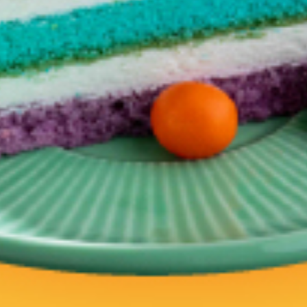
랑이 아닙니다
랑이 아닙니다
네오피자
노모어피자
이탈리안 & 피자
이탈리안 & 피자
배달
배달
현재 주문 가능한 레스토
현재 주문 가능한 레스토
랑이 아닙니다
랑이 아닙니다
도우라이크피자
라그릴리아