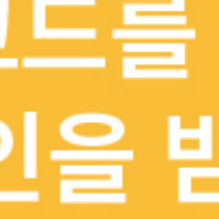
반올림피자
번쩍피자
이탈리안 & 피자
이탈리안 & 피자
반올림하세요!
21년 5월부터 제일 핫한 피자집 번쩍
배달
배달
현재 주문 가능한 레스토
현재 주문 가능한 레스토
랑이 아닙니다
랑이 아닙니다
빅스타피자
빨간모자피자
이탈리안 & 피자
이탈리안 & 피자