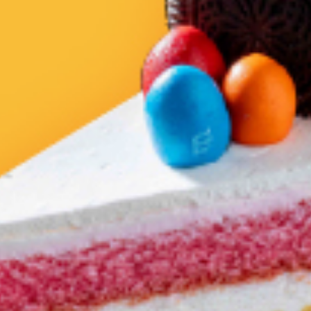
셔틀
헤븐리브레드
탐나는피자 송탄점
아메리칸 그릴, 이탈리안 & 피자
이탈리안 & 피자
배달
배달
현재 주문 가능한 레스토
현재 주문 가능한 레스토
랑이 아닙니다
랑이 아닙니다
피자원
7번가피자
이탈리안 & 피자
이탈리안 & 피자