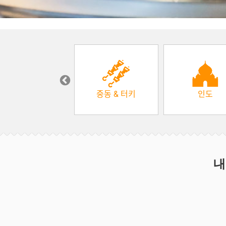
한식
중동 & 터키
인도
내