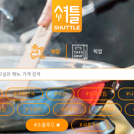
배달
픽업
#셔틀단독
#비건
#신규맛집
#
맛집
#가성비
#인증샷
#매워요
#소울푸드
#셔틀추천