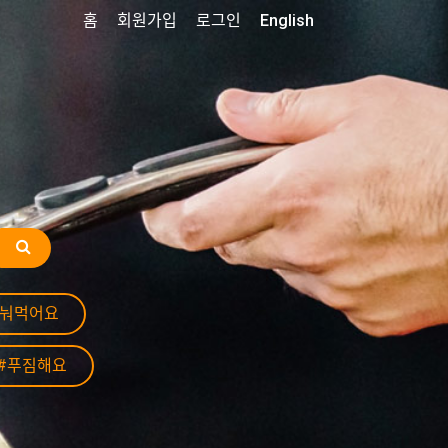
홈
회원가입
로그인
English
나눠먹어요
#푸짐해요