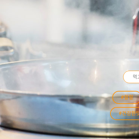
#할랄
#건강한