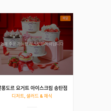
배달
현재 주문 가능한 레스토랑이 아닙니다
달롱도르 요거트 아이스크림 송탄점
디저트, 샐러드 & 채식