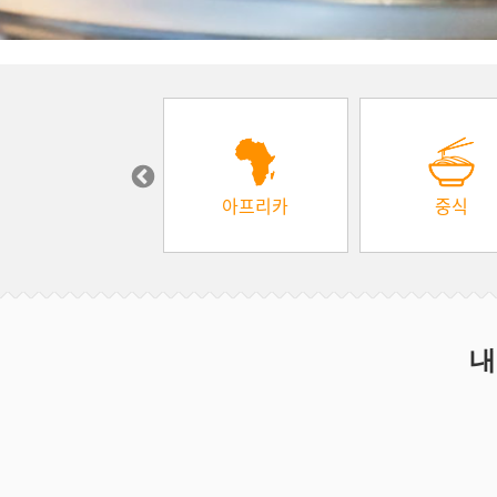
장보기
아프리카
중식
내