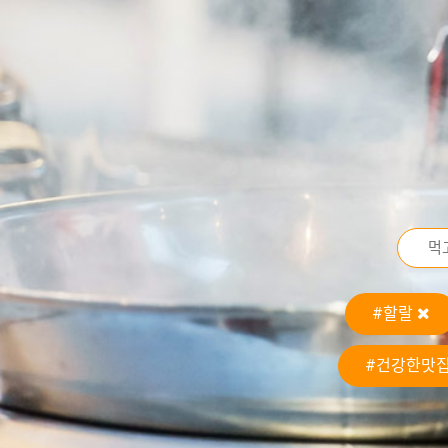
#할랄
#건강한맛