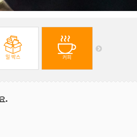
밀 박스
커피
요.