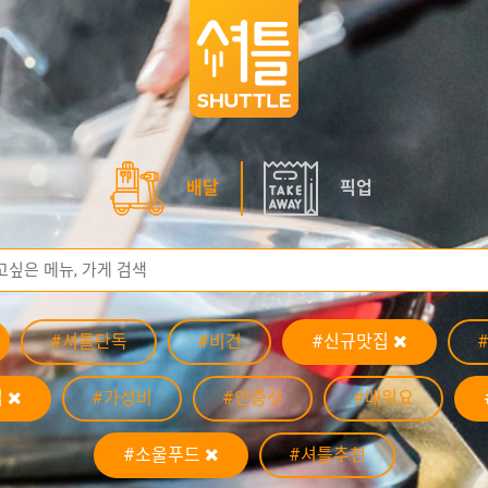
배달
픽업
#셔틀단독
#비건
#신규맛집
집
#가성비
#인증샷
#매워요
#소울푸드
#셔틀추천