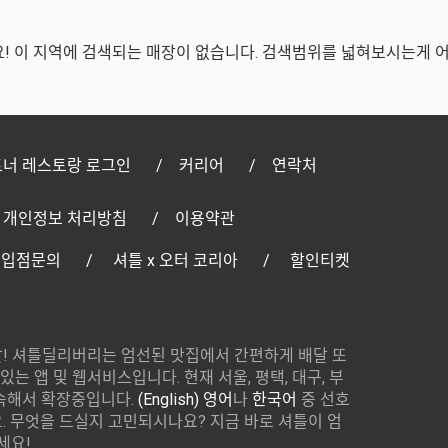
! 이 지역에 검색되는 매장이 없습니다. 검색범위를 넓혀보시는게 
너 레스토랑 로그인
커리어
연락처
개인정보 처리방침
이용약관
 입점문의
셔틀 x 오터 코리아
할인티켓
! 셔틀딜리버리는 엄선된 맛집에서 간편하게 배달 또
있는 앱 및 웹서비스입니다. 현재 서울, 평택, 대구, 부
속해서 확장중입니다.
(English) 영어
나
한국어
중 선호
 무엇을 드실지 고민되시나요? 지금 바로 셔틀이 엄
세요!