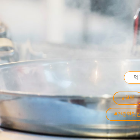
#할랄
#건강한맛