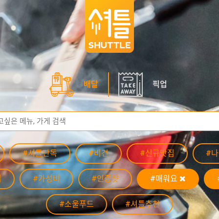
배달
픽업
#셔틀단독
#비건
#신규맛집
#
집
#가성비
#인증샷
#매워요
#소울푸드
#셔틀추천