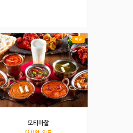
배달
모티마할
아시안, 인도