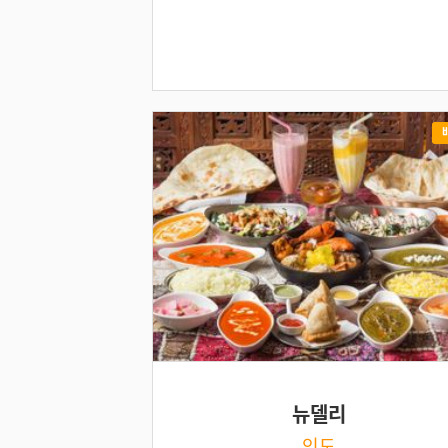
뉴델리
인도