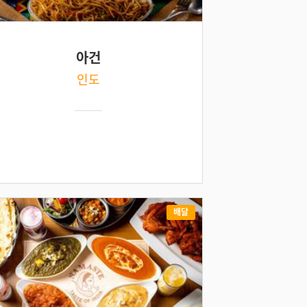
아건
인도
배달