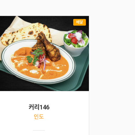
배달
커리146
인도