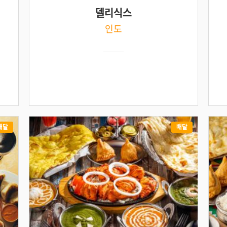
델리식스
인도
배달
배달