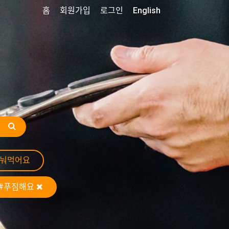
홈
회원가입
로그인
English
나눠먹어요
#푸짐해요