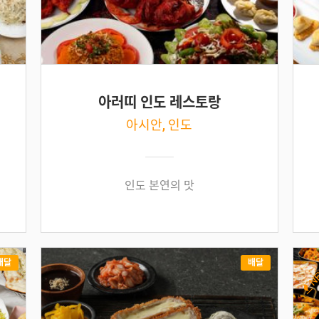
아러띠 인도 레스토랑
아시안, 인도
인도 본연의 맛
배달
배달
N