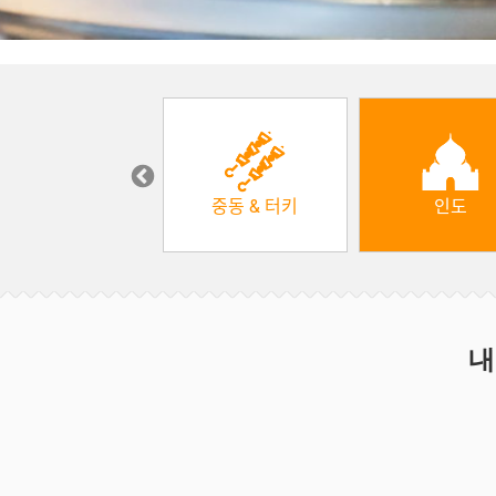
한식
중동 & 터키
인도
내