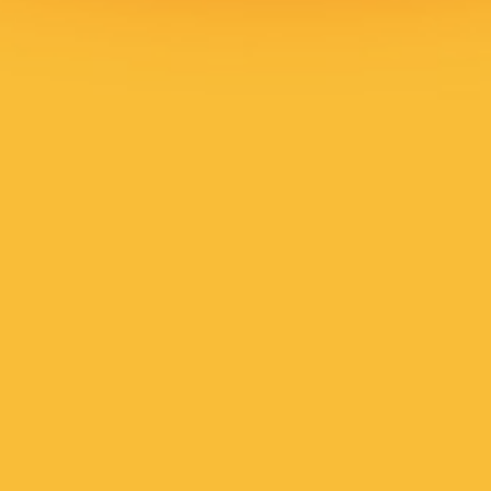
수원본갈비
퀵앤킥
한식, 아시안
한식, 아시안
배달
배달
현재 주문 가능한 레스토
현재 주문 가능한 레스토
랑이 아닙니다
랑이 아닙니다
현대옥
7곡제면소
한식
한식, 아시안