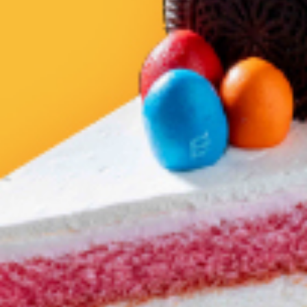
행복한돈까스
나혼자 카츠나베 송탄점
한식, 아메리칸 그릴
한식, 일식
배달
배달
현재 주문 가능한 레스토
현재 주문 가능한 레스토
랑이 아닙니다
랑이 아닙니다
본죽&비빔밥
더밥상 한식전문점 송탄점
한식
한식