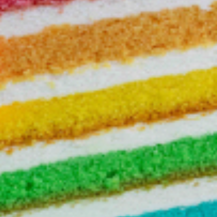
배달
배달
NEW
현재 주문 가능한 레스토
현재 주문 가능한 레스토
랑이 아닙니다
랑이 아닙니다
조선명가 묵은지김치찜&김치찌개
뽁당볶음밥 송탄점
한식
한식, 아시안
배달
배달