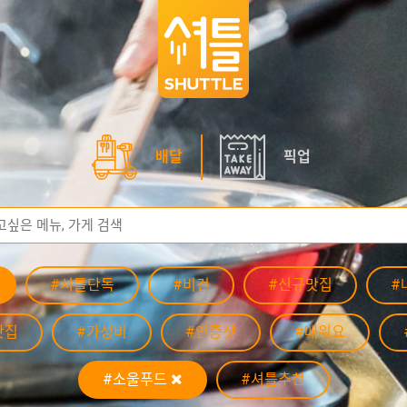
배달
픽업
#셔틀단독
#비건
#신규맛집
#
맛집
#가성비
#인증샷
#매워요
#소울푸드
#셔틀추천