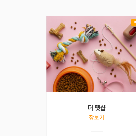
더 펫샵
장보기