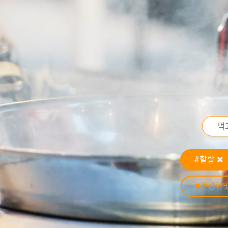
#할랄
#건강한