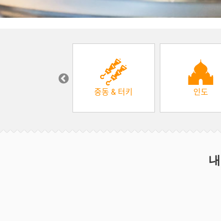
한식
중동 & 터키
인도
내