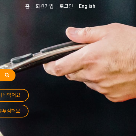
홈
회원가입
로그인
English
나눠먹어요
#푸짐해요