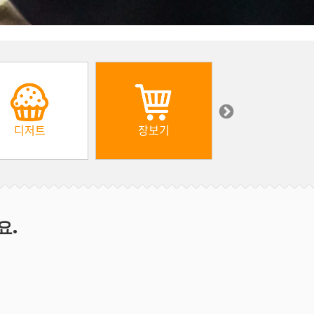
디저트
장보기
아프리카
요.