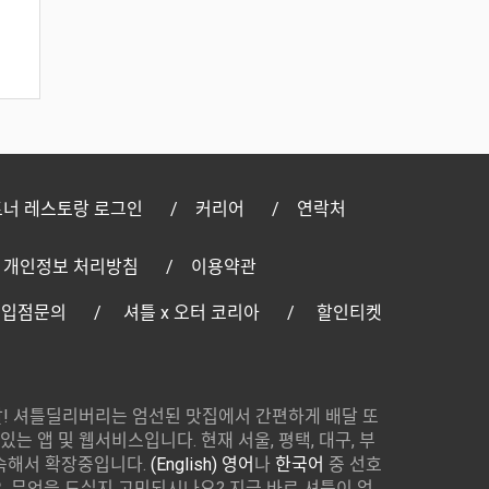
너 레스토랑 로그인
커리어
연락처
개인정보 처리방침
이용약관
 입점문의
셔틀 x 오터 코리아
할인티켓
! 셔틀딜리버리는 엄선된 맛집에서 간편하게 배달 또
있는 앱 및 웹서비스입니다. 현재 서울, 평택, 대구, 부
속해서 확장중입니다.
(English) 영어
나
한국어
중 선호
 무엇을 드실지 고민되시나요? 지금 바로 셔틀이 엄