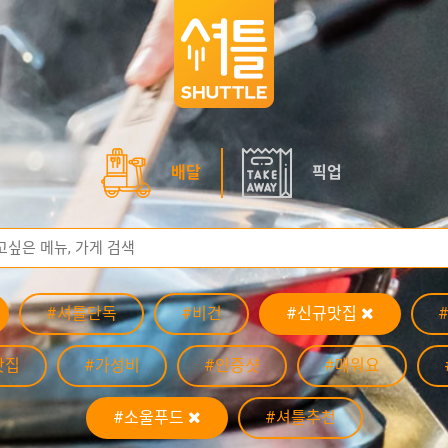
배달
픽업
#셔틀단독
#비건
#신규맛집
맛집
#가성비
#인증샷
#매워요
#소울푸드
#셔틀추천