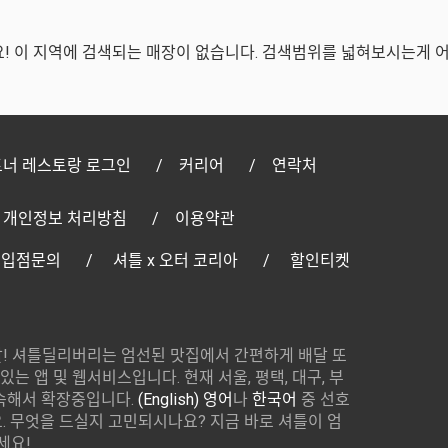
! 이 지역에 검색되는 매장이 없습니다. 검색범위를 넓혀보시는게 
너 레스토랑 로그인
커리어
연락처
개인정보 처리방침
이용약관
 입점문의
셔틀 x 오터 코리아
할인티켓
! 셔틀딜리버리는 엄선된 맛집에서 간편하게 배달 또
있는 앱 및 웹서비스입니다. 현재 서울, 평택, 대구, 부
속해서 확장중입니다.
(English) 영어
나
한국어
중 선호
 무엇을 드실지 고민되시나요? 지금 바로 셔틀이 엄
세요!