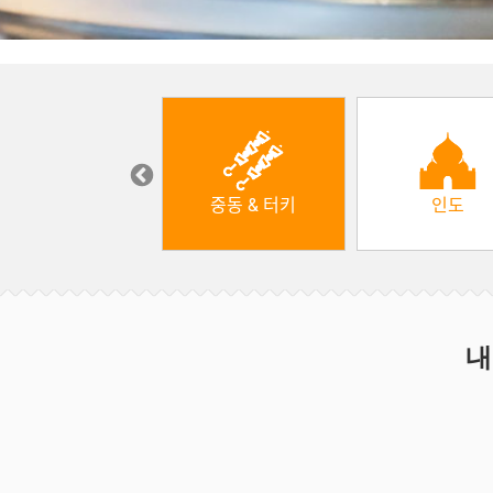
한식
중동 & 터키
인도
내