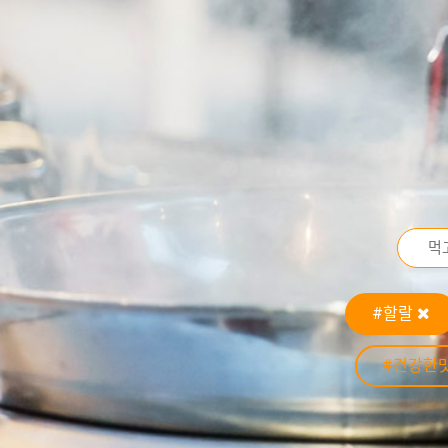
#할랄
#건강한