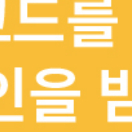
서오릉피자
스파게티스토리
이탈리안 & 피자
이탈리안 & 피자
서오릉피자는 진심, 열정, 꿈을 토핑합니
파스타 맛집
다
배달
배달
현재 주문 가능한 레스토
현재 주문 가능한 레스토
랑이 아닙니다
랑이 아닙니다
알볼로피자
옐로우피자
이탈리안 & 피자
이탈리안 & 피자