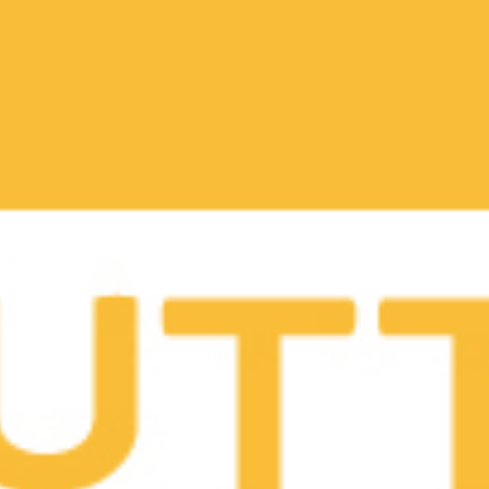
맛있고 건강한 피자
상자를 열고, 진짜를 느껴봐
배달
배달
현재 주문 가능한 레스토
현재 주문 가능한 레스토
랑이 아닙니다
랑이 아닙니다
파스타입니다
피나치공
이탈리안 & 피자
이탈리안 & 피자
파스타 배달 전문점
피자도 먹고 싶고, 치킨도 먹고 싶고
배달
배달