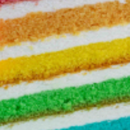
배달
배달
현재 주문 가능한 레스토
현재 주문 가능한 레스토
랑이 아닙니다
랑이 아닙니다
투움바
우주파스타
이탈리안 & 피자
이탈리안 & 피자, 유러피안
배달
배달
현재 주문 가능한 레스토
현재 주문 가능한 레스토