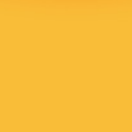
이탈리안 & 피자
이탈리안 & 피자
배달
배달
현재 주문 가능한 레스토
현재 주문 가능한 레스토
랑이 아닙니다
랑이 아닙니다
넉넉피자
도미노피자
아메리칸 그릴, 이탈리안 & 피자
이탈리안 & 피자