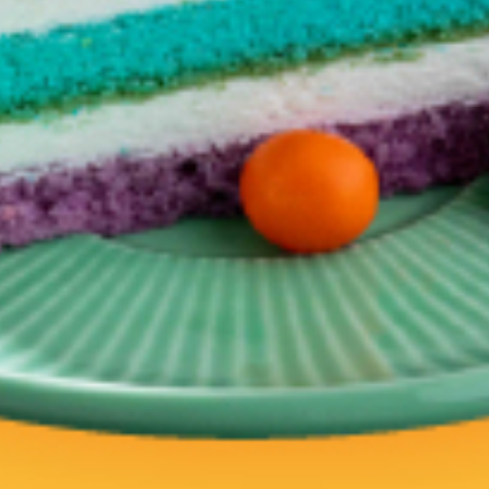
랑이 아닙니다
랑이 아닙니다
피자먹다 평택고덕점
미태리 고덕로데오점
이탈리안 & 피자
아메리칸 그릴, 이탈리안 & 피자
배달
배달
현재 주문 가능한 레스토
현재 주문 가능한 레스토
랑이 아닙니다
랑이 아닙니다
고피자
남자피자