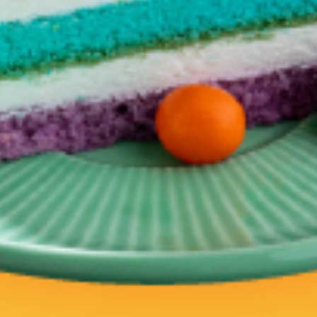
랑이 아닙니다
랑이 아닙니다
마그넷커피
킴스베이글
디저트, 커피
아메리칸 그릴, 디저트, 커피
배달
배달
현재 주문 가능한 레스토
현재 주문 가능한 레스토
랑이 아닙니다
랑이 아닙니다
뚱플
오크베이커리카페