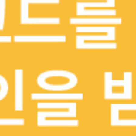
블루샥
설빙
커피
디저트, 커피
오늘도 파란 하루, 블루샥과 함께해요
코리안 디저트 카페
배달
배달
현재 주문 가능한 레스토
현재 주문 가능한 레스토
랑이 아닙니다
랑이 아닙니다
스타벅스
아이캔커피
디저트, 커피
커피