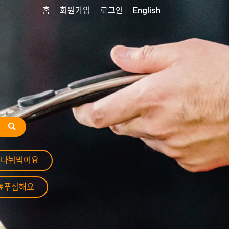
홈
회원가입
로그인
English
#나눠먹어요
#푸짐해요