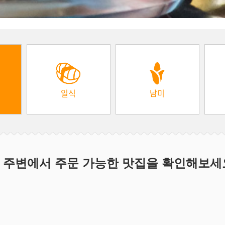
일식
남미
 주변에서 주문 가능한 맛집을 확인해보세