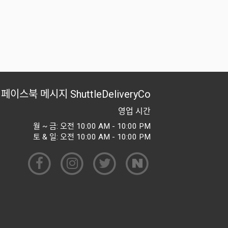
페이스북 메시지
ShuttleDeliveryCo
영업 시간
월 ~ 금: 오전 10:00 AM - 10:00 PM
토 & 일: 오전 10:00 AM - 10:00 PM