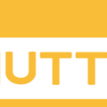
배달
배달
현재 주문 가능한 레스토
현재 주문 가능한 레스토
랑이 아닙니다
랑이 아닙니다
아이러브스시
육회예술 새우감성
일식
한식, 일식
정통 일본 요리
프리미엄 육회와 새우
배달
현재 주문 가능한 레스토
랑이 아닙니다