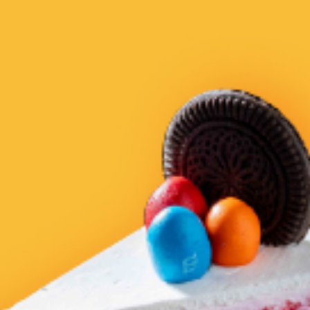
아프리카
중식
일식
남미
내 주변에서 주문 가능한 맛집을 확인해
보세요.
배달
배달
현재 주문 가능한 레스토
현재 주문 가능한 레스토
랑이 아닙니다
랑이 아닙니다