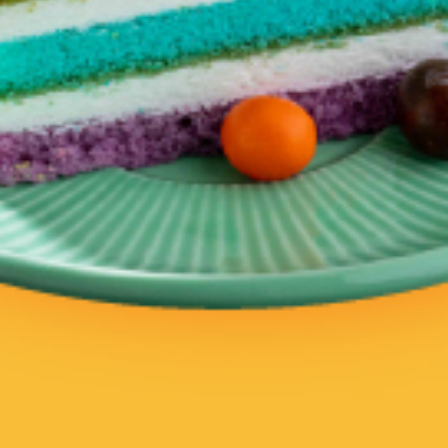
배달
배달
현재 주문 가능한 레스토
현재 주문 가능한 레스토
랑이 아닙니다
랑이 아닙니다
비스트로피자
오사카야끼
일식
일식
배달
배달
현재 주문 가능한 레스토
현재 주문 가능한 레스토