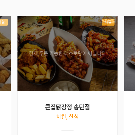
배달
배달
현재 주문 가능한 레스토랑이 아닙니다
큰집닭강정 송탄점
치킨, 한식