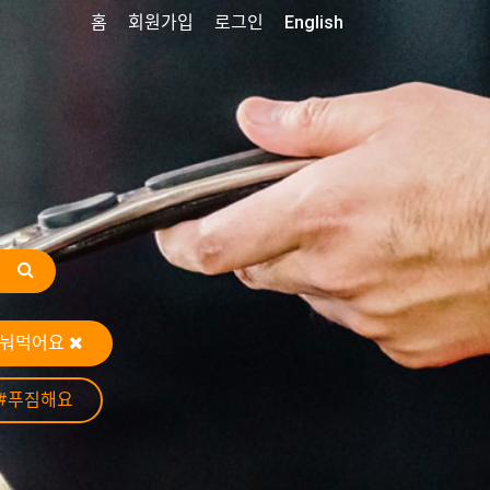
홈
회원가입
로그인
English
나눠먹어요
#푸짐해요