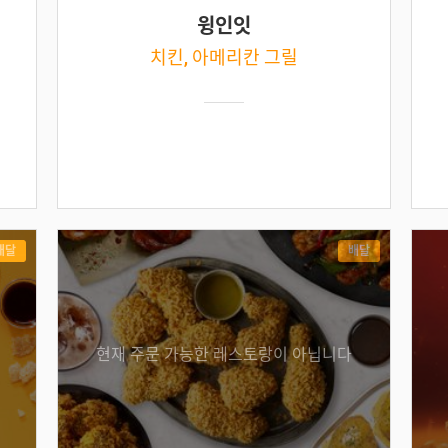
윙인잇
치킨, 아메리칸 그릴
배달
배달
현재 주문 가능한 레스토랑이 아닙니다