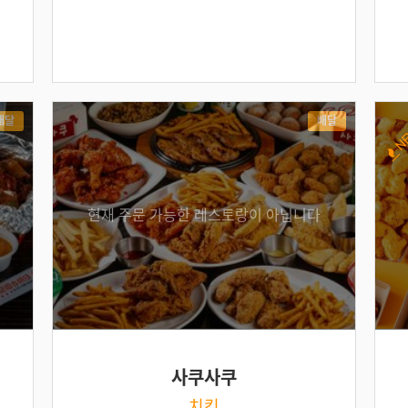
배달
배달
N
현재 주문 가능한 레스토랑이 아닙니다
사쿠사쿠
치킨