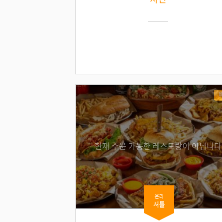
현재 주문 가능한 레스토랑이 아닙니다
온리
셔틀