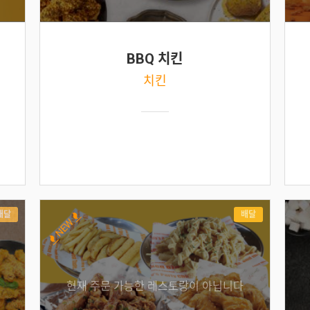
BBQ 치킨
치킨
배달
배달
NEW
현재 주문 가능한 레스토랑이 아닙니다