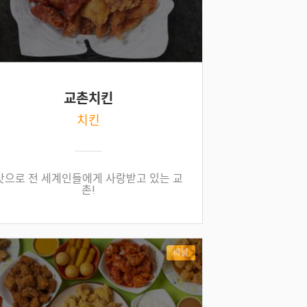
교촌치킨
치킨
맛으로 전 세계인들에게 사랑받고 있는 교
촌!
배달