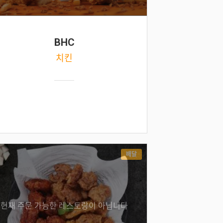
BHC
치킨
배달
현재 주문 가능한 레스토랑이 아닙니다