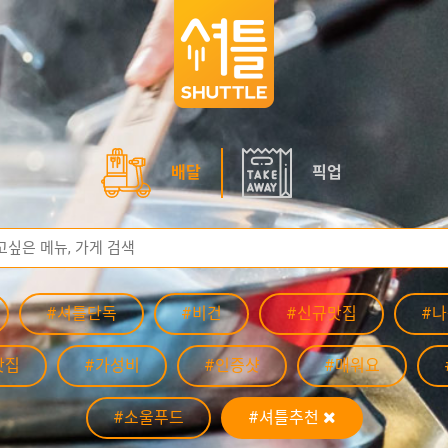
배달
픽업
#셔틀단독
#비건
#신규맛집
#
맛집
#가성비
#인증샷
#매워요
#소울푸드
#셔틀추천