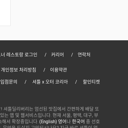
너 레스토랑 로그인
커리어
연락처
개인정보 처리방침
이용약관
 입점문의
셔틀 x 오터 코리아
할인티켓
! 셔틀딜리버리는 엄선된 맛집에서 간편하게 배달 또
있는 앱 및 웹서비스입니다. 현재 서울, 평택, 대구, 부
속해서 확장중입니다.
(English) 영어
나
한국어
중 선호
 무엇을 드실지 고민되시나요? 지금 바로 셔틀이 엄