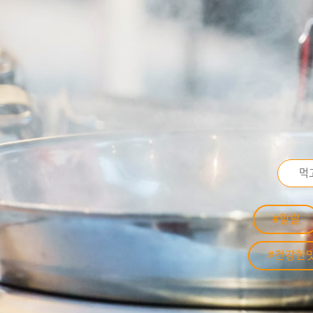
#할랄
#건강한