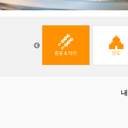
한식
중동 & 터키
인도
내