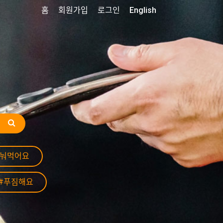
홈
회원가입
로그인
English
나눠먹어요
#푸짐해요